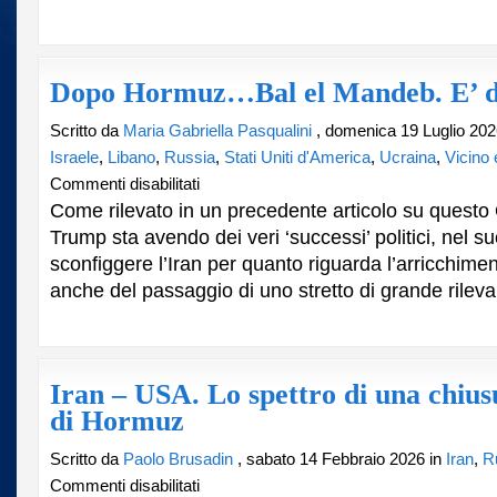
Dopo Hormuz…Bal el Mandeb. E’ d
Scritto da
Maria Gabriella Pasqualini
, domenica 19 Luglio 202
Israele
,
Libano
,
Russia
,
Stati Uniti d'America
,
Ucraina
,
Vicino
su
Commenti disabilitati
Dopo
Come rilevato in un precedente articolo su questo 
Hormuz…
Trump sta avendo dei veri ‘successi’ politici, nel su
Bal
sconfiggere l’Iran per quanto riguarda l’arricchimen
el
Mandeb.
anche del passaggio di uno stretto di grande rileva
E’
da
prevedere.
Iran – USA. Lo spettro di una chiusu
di Hormuz
Scritto da
Paolo Brusadin
, sabato 14 Febbraio 2026 in
Iran
,
R
su
Commenti disabilitati