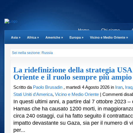
Home
Chi siamo
Asia
»
Africa
»
Americhe
»
Europa
»
Vicino e Medio Oriente
»
Sei nella sezione: Russia
La ridefinizione della strategia US
Oriente e il ruolo sempre più ampio 
Scritto da
Paolo Brusadin
, martedì 4 Agosto 2026 in
Iran
,
Iraq
Stati Uniti d'America
,
Vicino e Medio Oriente
|
Commenti disabil
In questi ultimi anni, a partire dal 7 ottobre 2023 –
Hamas che ha causato 1200 morti, in maggioranza ci
circa 240 ostaggi, cui ha fatto seguito il contrattac
impatto devastante su Gaza, sia per il numero di vi
per...