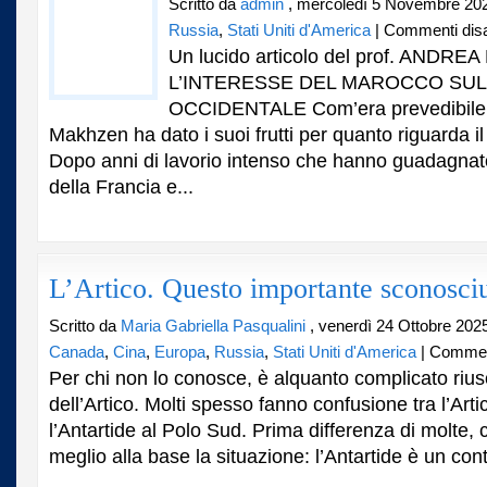
Scritto da
admin
, mercoledì 5 Novembre 20
Russia
,
Stati Uniti d'America
|
Commenti disab
Un lucido articolo del prof. ANDRE
L’INTERESSE DEL MAROCCO SU
OCCIDENTALE Com’era prevedibile, 
Makhzen ha dato i suoi frutti per quanto riguarda i
Dopo anni di lavorio intenso che hanno guadagnat
della Francia e...
L’Artico. Questo importante sconosciu
Scritto da
Maria Gabriella Pasqualini
, venerdì 24 Ottobre 202
Canada
,
Cina
,
Europa
,
Russia
,
Stati Uniti d'America
|
Commenti
Per chi non lo conosce, è alquanto complicato rius
dell’Artico. Molti spesso fanno confusione tra l’Art
l’Antartide al Polo Sud. Prima differenza di molte, 
meglio alla base la situazione: l’Antartide è un cont