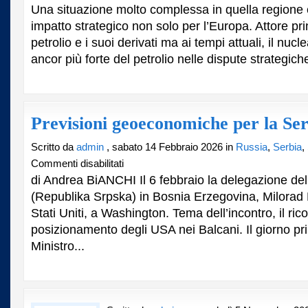
Iran
Una situazione molto complessa in quella regione
–
impatto strategico non solo per l’Europa. Attore pr
USA.
petrolio e i suoi derivati ma ai tempi attuali, il nuc
Lo
spettro
ancor più forte del petrolio nelle dispute strategiche
di
una
chiusura
dello
Stretto
Previsioni geoeconomiche per la Se
di
Hormuz
Scritto da
admin
, sabato 14 Febbraio 2026 in
Russia
,
Serbia
,
su
Commenti disabilitati
Previsioni
di Andrea BiANCHI Il 6 febbraio la delegazione del
geoeconomiche
(Republika Srpska) in Bosnia Erzegovina, Milorad D
per
Stati Uniti, a Washington. Tema dell’incontro, il rico
la
Serbia
posizionamento degli USA nei Balcani. Il giorno pri
Ministro...