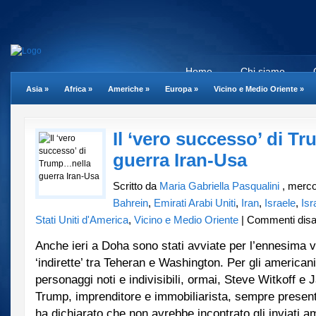
Home
Chi siamo
Asia
»
Africa
»
Americhe
»
Europa
»
Vicino e Medio Oriente
»
Il ‘vero successo’ di T
guerra Iran-Usa
Scritto da
Maria Gabriella Pasqualini
, mercol
Bahrein
,
Emirati Arabi Uniti
,
Iran
,
Israele
,
Isr
Stati Uniti d'America
,
Vicino e Medio Oriente
|
Commenti disabi
Anche ieri a Doha sono stati avviate per l’ennesima v
‘indirette’ tra Teheran e Washington. Per gli american
personaggi noti e indivisibili, ormai, Steve Witkoff e
Trump, imprenditore e immobiliarista, sempre present
ha dichiarato che non avrebbe incontrato gli inviati a