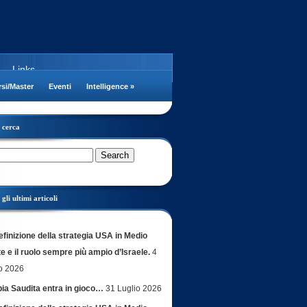
Links
si/Master
Eventi
Intelligence
»
cerca
gli ultimi articoli
efinizione della strategia USA in Medio
e e il ruolo sempre più ampio d’Israele.
4
o 2026
bia Saudita entra in gioco…
31 Luglio 2026