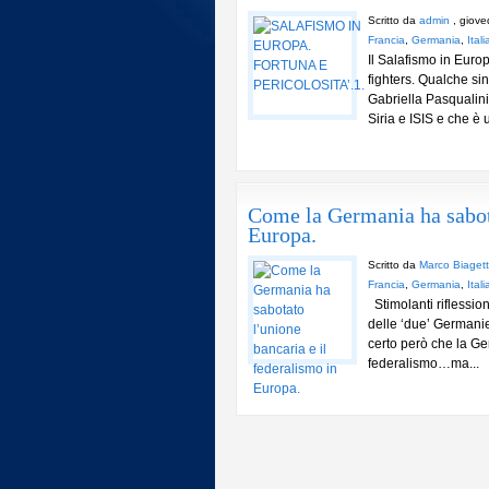
Scritto da
admin
, giove
Francia
,
Germania
,
Itali
Il Salafismo in Euro
fighters. Qualche sin
Gabriella Pasqualini 
Siria e ISIS e che è
Come la Germania ha sabota
Europa.
Scritto da
Marco Biagett
Francia
,
Germania
,
Itali
Stimolanti riflessio
delle ‘due’ Germanie
certo però che la Ge
federalismo…ma...