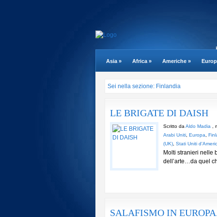
Asia
»
Africa
»
Americhe
»
Europ
Sei nella sezione: Finlandia
LE BRIGATE DI DAISH
Scritto da
Aldo Madia
, 
Arabi Uniti
,
Europa
,
Fin
(UK)
,
Stati Uniti d'Ameri
Molti stranieri nelle
dell’arte…da q
..
SALAFISMO IN EUROPA.