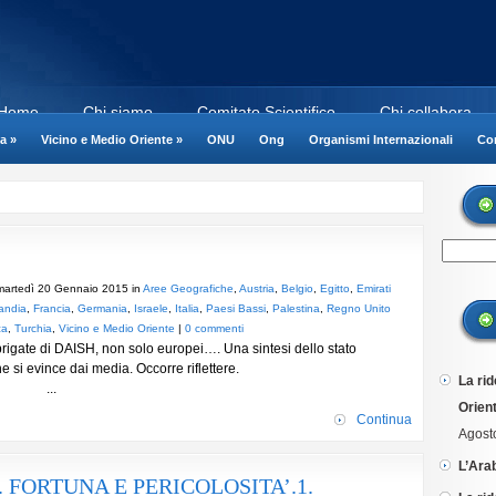
Home
Chi siamo
Comitato Scientifico
Chi collabora
a
»
Vicino e Medio Oriente
»
ONU
Ong
Organismi Internazionali
Cor
martedì 20 Gennaio 2015 in
Aree Geografiche
,
Austria
,
Belgio
,
Egitto
,
Emirati
landia
,
Francia
,
Germania
,
Israele
,
Italia
,
Paesi Bassi
,
Palestina
,
Regno Unito
ca
,
Turchia
,
Vicino e Medio Oriente
|
0 commenti
 brigate di DAISH, non solo europei…. Una sintesi dello stato
uel che si evince dai media. Occorre riflettere.
La rid
.
Orient
Continua
Agost
L’Ara
 FORTUNA E PERICOLOSITA’.1.