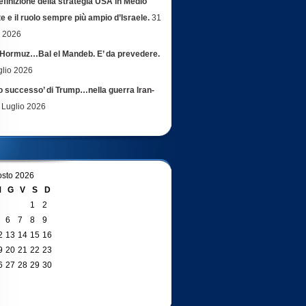
efinizione della strategia USA in Medio
e e il ruolo sempre più ampio d’Israele.
31
o 2026
Hormuz…Bal el Mandeb. E’ da prevedere.
glio 2026
ro successo’ di Trump…nella guerra Iran-
 Luglio 2026
sto 2026
M
G
V
S
D
1
2
6
7
8
9
2
13
14
15
16
9
20
21
22
23
6
27
28
29
30