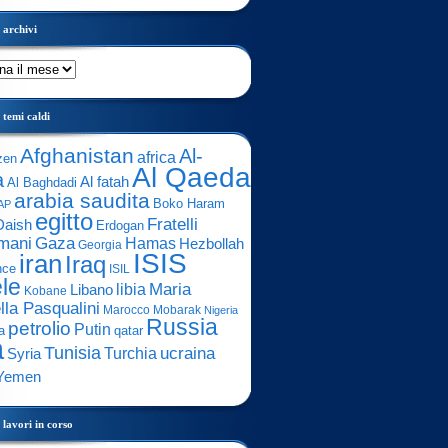
archivi
temi caldi
Afghanistan
Al-
africa
zen
Al Qaeda
a
Al fatah
Al Baghdadi
arabia saudita
Boko Haram
AP
egitto
Fratelli
Daish
Erdogan
mani
Gaza
Hamas
Hezbollah
Georgia
ISIS
iran
Iraq
nce
ISIL
ele
Maria
libia
Libano
Kobane
lla Pasqualini
Marocco
Mobarak
Nigeria
Russia
petrolio
Putin
a
qatar
a
Tunisia
ucraina
Turchia
Syria
Yemen
lavori in corso