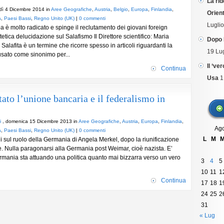
La rid
dì 4 Dicembre 2014 in
Aree Geografiche
,
Austria
,
Belgio
,
Europa
,
Finlandia
,
Orient
a
,
Paesi Bassi
,
Regno Unito (UK)
|
0 commenti
Lugli
pa è molto radicato e spinge il reclutamento dei giovani foreign
tetica delucidazione sul Salafismo Il Direttore scientifico: Maria
Dopo 
Salafita è un termine che ricorre spesso in articoli riguardanti la
19 Lu
 usato come sinonimo per...
Il ‘ve
Continua
Usa
1
to l’unione bancaria e il federalismo in
i
, domenica 15 Dicembre 2013 in
Aree Geografiche
,
Austria
,
Europa
,
Finlandia
,
Ago
a
,
Paesi Bassi
,
Regno Unito (UK)
|
0 commenti
L
M
ni sul ruolo della Germania di Angela Merkel, dopo la riunificazione
. Nulla paragonarsi alla Germania post Weimar, cioè nazista. E’
rmania sta attuando una politica quanto mai bizzarra verso un vero
3
4
5
10
11
1
Continua
17
18
1
24
25
2
31
« Lug