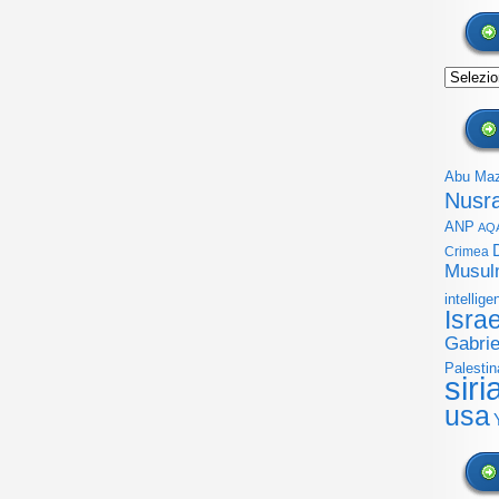
Archivi
Abu Ma
Nusr
ANP
AQ
Crimea
Musul
intellige
Isra
Gabrie
Palestin
siri
usa