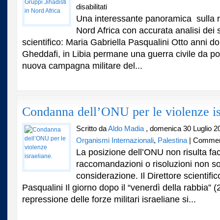
su
disabilitati
La
Una interessante panoramica sulla re
Resilienza
Nord Africa con accurata analisi dei si
dei
scientifico: Maria Gabriella Pasqualini Otto anni do
Gruppi
Jihadisti
Gheddafi, in Libia permane una guerra civile da poc
in
nuova campagna militare del...
Nord
Africa
Condanna dell’ONU per le violenze is
Scritto da
Aldo Madia
, domenica 30 Luglio 2
Organismi Internazionali
,
Palestina
|
Commenti
La posizione dell’ONU non risulta f
raccomandazioni o risoluzioni non s
considerazione. Il Direttore scientifi
Pasqualini Il giorno dopo il “venerdì della rabbia” (
repressione delle forze militari israeliane si...