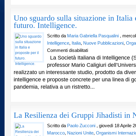
Uno sguardo sulla situazione in Italia 
futuro. Intelligence.
Scritto da
Maria Gabriella Pasqualini
, mercol
Intelligence
,
Italia
,
Nuove Pubblicazioni
,
Organ
su
Commenti disabilitati
Uno
La Società Italiana di Intelligence (
sguardo
professor Mario Caligiuri dell’Univers
sulla
realizzato un interessante studio, prodotto da divers
situazione
in
intelligence e proposte concrete per una linea di g
Italia
pandemia, relativa a un ristretto...
e
proposte
per
il
futuro.
La Resilienza dei Gruppi Jihadisti in 
Intelligence.
Scritto da
Paolo Zucconi
, giovedì 18 Aprile 
Marocco
,
Nazioni Unite
,
Organismi Internazio