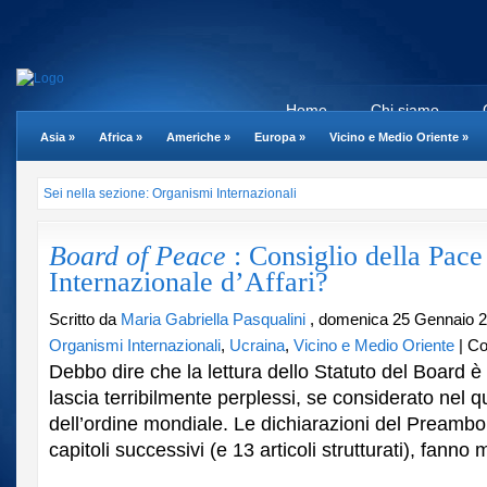
Home
Chi siamo
Asia
»
Africa
»
Americhe
»
Europa
»
Vicino e Medio Oriente
»
Sei nella sezione: Organismi Internazionali
Board of Peace
: Consiglio della Pace
Internazionale d’Affari?
Scritto da
Maria Gabriella Pasqualini
, domenica 25 Gennaio 2
Organismi Internazionali
,
Ucraina
,
Vicino e Medio Oriente
|
Co
Debbo dire che la lettura dello Statuto del Board 
lascia terribilmente perplessi, se considerato nel q
dell’ordine mondiale. Le dichiarazioni del Preambo
capitoli successivi (e 13 articoli strutturati), fanno mo