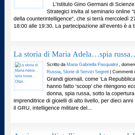
L’AGENTE
L’Istituto Gino Germani di Scienze 
DOPPIO.
Strategici invita al seminario online 
IL
della counterintelligence”, che si terrà mercoledì 
CUORE
DELLA
18:00 alle 19:30. La partecipazione all’evento è a ti
COUNTERINTELLIGENCE
La storia di Maria Adela…spia rus
Scritto da
Maria Gabriella Pasqualini
, domen
Russia
,
Storie di Servizi Segreti
|
Commenti di
Grandi giornali, come ‘La Repubblica’,
hanno fatto ‘scoop’ che ritengono ec
donna, spia russa, sotto la copertura
imprenditrice di gioielli di alto livello, per dieci anni
il GRU, intelligence militare del...