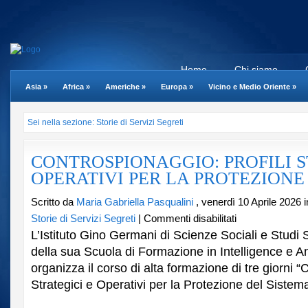
Home
Chi siamo
Asia
»
Africa
»
Americhe
»
Europa
»
Vicino e Medio Oriente
»
Sei nella sezione: Storie di Servizi Segreti
CONTROSPIONAGGIO: PROFILI S
OPERATIVI PER LA PROTEZIONE de
Scritto da
Maria Gabriella Pasqualini
, venerdì 10 Aprile 2026 
su
Storie di Servizi Segreti
|
Commenti disabilitati
CONTROSPIONAGGIO
L’Istituto Gino Germani di Scienze Sociali e Studi S
STRATEGICI
della sua Scuola di Formazione in Intelligence e An
E
organizza il corso di alta formazione di tre giorni “
OPERATIVI
PER
Strategici e Operativi per la Protezione del Sistema
LA
PROTEZIONE