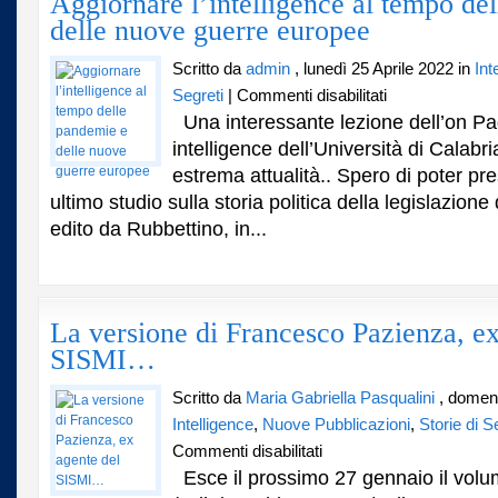
Aggiornare l’intelligence al tempo de
delle nuove guerre europee
Scritto da
admin
, lunedì 25 Aprile 2022 in
Int
su
Segreti
|
Commenti disabilitati
Aggiornare
Una interessante lezione dell’on Pa
l’intelligence
intelligence dell’Università di Calabr
al
estrema attualità.. Spero di poter pre
tempo
delle
ultimo studio sulla storia politica della legislazione d
pandemie
edito da Rubbettino, in...
e
delle
nuove
guerre
europee
La versione di Francesco Pazienza, ex
SISMI…
Scritto da
Maria Gabriella Pasqualini
, domeni
Intelligence
,
Nuove Pubblicazioni
,
Storie di S
su
Commenti disabilitati
La
Esce il prossimo 27 gennaio il volum
versione