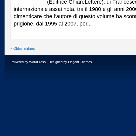
(Editrice ChiareLettere), di Francesc
di
internazionale assai nota, tra il 1980 e gli anni 2
Francesco
Pazienza,
dimenticare che l’autore di questo volume ha sconta
ex
prigione, dal 1995 al 2007, per...
agente
del
SISMI…
« Older Entries
Powered by
WordPress
| Designed by
Elegant Themes