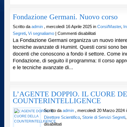
del
sistema
Paese
Fondazione Germani. Nuovo corso
Scritto da
admin
, mercoledì 16 Aprile 2025 in
Corsi/Master
,
In
su
Segreti
,
Vi segnaliamo
|
Commenti disabilitati
Fondazione
La Fondazione Germani organizza un nuovo intere
Germani.
tecniche avanzate di Humint. Questi corsi sono be
Nuovo
docenti che conoscono a fondo il settore. Come ind
corso
Fondazione, di seguito il programma: Il corso appr
e le tecniche avanzate di...
L’AGENTE DOPPIO. IL CUORE D
COUNTERINTELLIGENCE
Scritto da
admin
, mercoledì 20 Marzo 2024 
Direttore Scientifico
,
Storie di Servizi Segreti
su
disabilitati