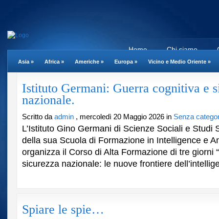
Home
Chi siamo
Asia
»
Africa
»
Americhe
»
Europa
»
Vicino e Medio Oriente
»
Istituto Germani: Guerra cognitiva e 
nazionale.
Scritto da
admin
, mercoledì 20 Maggio 2026 in
Senza categor
L’Istituto Gino Germani di Scienze Sociali e Studi S
della sua Scuola di Formazione in Intelligence e An
organizza il Corso di Alta Formazione di tre giorni 
sicurezza nazionale: le nuove frontiere dell’intellig
Spiare le spie…