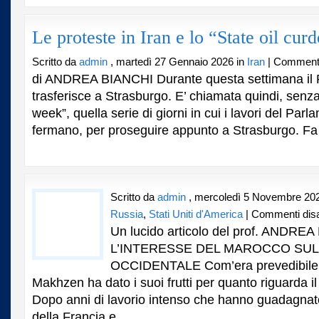
Le proteste in Iran e lo “State oil cur
Scritto da
admin
, martedì 27 Gennaio 2026 in
Iran
|
Commenti 
di ANDREA BIANCHI Durante questa settimana il 
trasferisce a Strasburgo. E’ chiamata quindi, senz
week”, quella serie di giorni in cui i lavori del Par
fermano, per proseguire appunto a Strasburgo. Fa 
Scritto da
admin
, mercoledì 5 Novembre 20
Russia
,
Stati Uniti d'America
|
Commenti disab
Un lucido articolo del prof. ANDRE
L’INTERESSE DEL MAROCCO SU
OCCIDENTALE Com’era prevedibile, 
Makhzen ha dato i suoi frutti per quanto riguarda i
Dopo anni di lavorio intenso che hanno guadagnat
della Francia e...