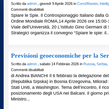
Scritto da
admin
, giovedì 9 Aprile 2026 in
Corsi/Master
,
Intell
su
Commenti disabilitati
Spiare
Spiare le Spie. Il Controspionaggio Italiano dalla
le
Ordine Mondiale ROMA,14 Aprile 2026 ore 15:00-1
spie…
Viale dell’Università, 20 L’Istituto Gino Germani di
Strategici organizza il convegno “Spiare le spie: il..
Previsioni geoeconomiche per la Se
Scritto da
admin
, sabato 14 Febbraio 2026 in
Russia
,
Serbia
,
su
Commenti disabilitati
Previsioni
di Andrea BiANCHI Il 6 febbraio la delegazione del
geoeconomiche
(Republika Srpska) in Bosnia Erzegovina, Milorad D
per
Stati Uniti, a Washington. Tema dell’incontro, il rico
la
Serbia
posizionamento degli USA nei Balcani. Il giorno pri
Ministro...