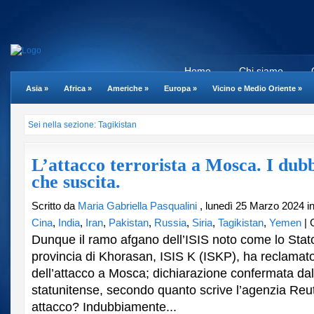
Home
Chi siamo
Asia
»
Africa
»
Americhe
»
Europa
»
Vicino e Medio Oriente
»
Sei nella sezione: Tagikistan
L’attacco terrorista a Mosca. I dubb
che suscita.
Scritto da
Maria Gabriella Pasqualini
, lunedì 25 Marzo 2024 i
Cina
,
India
,
Iran
,
Pakistan
,
Russia
,
Siria
,
Tagikistan
,
Yemen
|
Dunque il ramo afgano dell’ISIS noto come lo Stato
provincia di Khorasan, ISIS K (ISKP), ha reclamato
dell’attacco a Mosca; dichiarazione confermata dall
statunitense, secondo quanto scrive l’agenzia Reu
attacco? Indubbiamente...