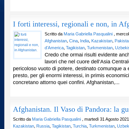
I forti interessi, regionali e non, in A
Scritto da
Maria Gabriella Pasqualini
, mercol
Afghanistan
,
Cina
,
India
,
Kazakistan
,
Pakista
d'America
,
Tagikistan
,
Turkmenistan
,
Uzbeki
Credo che ormai risulti evidente anch
lavori che nel cuore dell’Asia Central
pericoloso vuoto di potere, destinato comunque a 
presto, per gli enormi interessi, in primis economic
concretano attorno quei confini. Afghanistan,...
Afghanistan. Il Vaso di Pandora: la gue
Scritto da
Maria Gabriella Pasqualini
, martedì 31 Agosto 2021
Kazakistan
,
Russia
,
Tagikistan
,
Turchia
,
Turkmenistan
,
Uzbek