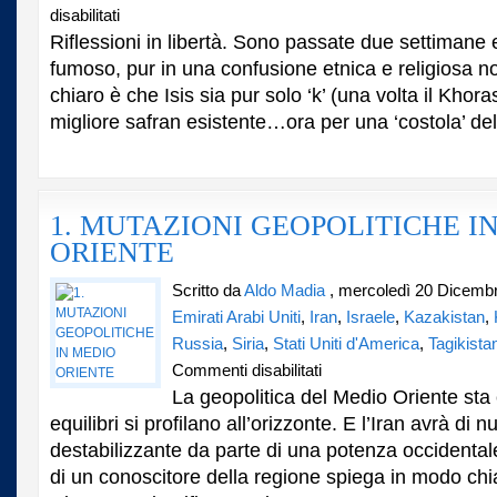
su
disabilitati
Afghanistan.
Riflessioni in libertà. Sono passate due settiman
Il
fumoso, pur in una confusione etnica e religiosa n
Vaso
chiaro è che Isis sia pur solo ‘k’ (una volta il Khora
di
Pandora:
migliore safran esistente…ora per una ‘costola’ dell’I
la
guerra
è
servita.
1. MUTAZIONI GEOPOLITICHE I
ORIENTE
Scritto da
Aldo Madia
, mercoledì 20 Dicemb
Emirati Arabi Uniti
,
Iran
,
Israele
,
Kazakistan
,
Russia
,
Siria
,
Stati Uniti d'America
,
Tagikista
su
Commenti disabilitati
1.
La geopolitica del Medio Oriente st
MUTAZIONI
equilibri si profilano all’orizzonte. E l’Iran avrà di 
GEOPOLITICHE
destabilizzante da parte di una potenza occidental
IN
MEDIO
di un conoscitore della regione spiega in modo chi
ORIENTE