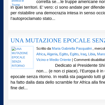
corretta se…le truppe americane non
delle
in quei territori. E’ vero: ci sono andate per difende
truppe
americane
per ristabilire una democrazia intesa in senso occi
da
l’autoproclamato stato...
Siria
e
Afghanistan
La
politica
UNA MUTAZIONE EPOCALE SEN
di
Trump.
Scritto da
Maria Gabriella Pasqualini
, mercol
Africa
,
Algeria
,
Egitto
,
Egitto
,
Iraq
,
Libia
,
Maro
Vicino e Medio Oriente
|
Commenti disabilitat
Dedicato al Presidente Shimon
non… (e non ci piace), l’Europa è in
epocale senza ritorno. In realtà sta pagando tutti gli
ha fatto dalla data dello scramble for Africa alla fin
fine del...