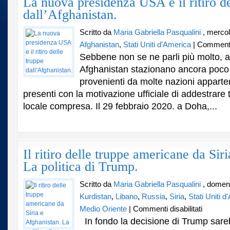
La nuova presidenza USA e il ritiro de
dall’Afghanistan.
Scritto da
Maria Gabriella Pasqualini
, merco
Afghanistan
,
Stati Uniti d'America
|
Commenti 
Sebbene non se ne parli più molto, al
Afghanistan stazionano ancora poco 
provenienti da molte nazioni apparte
presenti con la motivazione ufficiale di addestrare 
locale compresa. Il 29 febbraio 2020. a Doha,...
Il ritiro delle truppe americane da Sir
La politica di Trump.
Scritto da
Maria Gabriella Pasqualini
, domen
Kurdistan
,
Libano
,
Russia
,
Siria
,
Stati Uniti 
su
Medio Oriente
|
Commenti disabilitati
Il
In fondo la decisione di Trump sare
ritiro