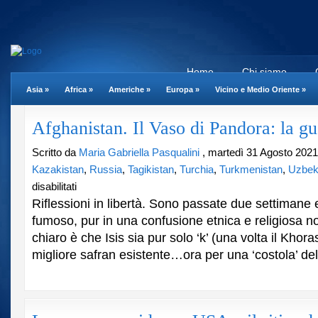
Home
Chi siamo
Asia
»
Africa
»
Americhe
»
Europa
»
Vicino e Medio Oriente
»
Afghanistan. Il Vaso di Pandora: la gue
Scritto da
Maria Gabriella Pasqualini
, martedì 31 Agosto 2021
Kazakistan
,
Russia
,
Tagikistan
,
Turchia
,
Turkmenistan
,
Uzbek
su
disabilitati
Afghanistan.
Riflessioni in libertà. Sono passate due settiman
Il
fumoso, pur in una confusione etnica e religiosa n
Vaso
chiaro è che Isis sia pur solo ‘k’ (una volta il Khora
di
Pandora:
migliore safran esistente…ora per una ‘costola’ dell’I
la
guerra
è
servita.