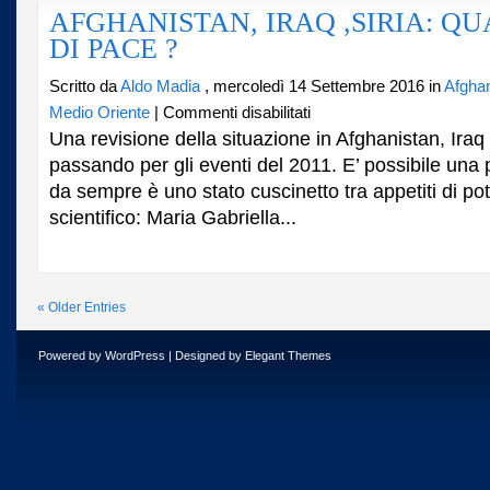
AFGHANISTAN, IRAQ ,SIRIA: Q
DI PACE ?
Scritto da
Aldo Madia
, mercoledì 14 Settembre 2016 in
Afghan
su
Medio Oriente
|
Commenti disabilitati
AFGHANISTAN,
Una revisione della situazione in Afghanistan, Iraq 
IRAQ
passando per gli eventi del 2011. E’ possibile una 
,SIRIA:
da sempre è uno stato cuscinetto tra appetiti di pote
QUALE
PROCESSO
scientifico: Maria Gabriella...
DI
PACE
?
« Older Entries
Powered by
WordPress
| Designed by
Elegant Themes