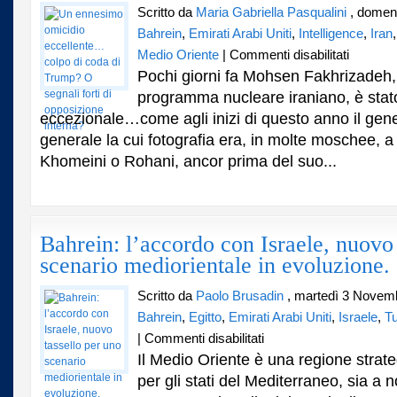
Scritto da
Maria Gabriella Pasqualini
, domen
Bahrein
,
Emirati Arabi Uniti
,
Intelligence
,
Iran
su
Medio Oriente
|
Commenti disabilitati
Un
Pochi giorni fa Mohsen Fakhrizadeh,
ennesimo
programma nucleare iraniano, è stat
omicidio
eccezionale…come agli inizi di questo anno il gen
eccellente
colpo
generale la cui fotografia era, in molte moschee, a 
di
Khomeini o Rohani, ancor prima del suo...
coda
di
Trump?
O
segnali
Bahrein: l’accordo con Israele, nuovo 
forti
scenario mediorientale in evoluzione.
di
opposizion
interna?
Scritto da
Paolo Brusadin
, martedì 3 Novem
Bahrein
,
Egitto
,
Emirati Arabi Uniti
,
Israele
,
Tu
su
|
Commenti disabilitati
Bahrein:
Il Medio Oriente è una regione strat
l’accordo
per gli stati del Mediterraneo, sia a n
con