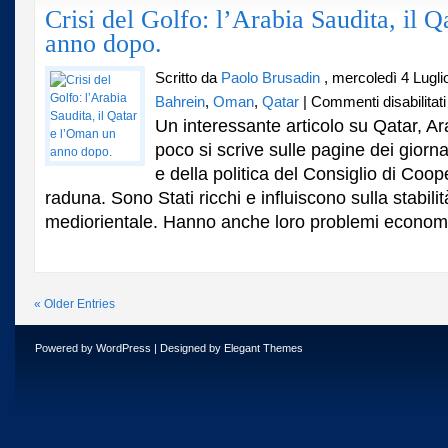
Crisi del Golfo: l’Arabia Saudita, il 
rimodulazione
anno dopo.
dei
rapporti
regionali.
Scritto da
Paolo Brusadin
, mercoledì 4 Lugli
Bahrein
,
Oman
,
Qatar
|
Commenti disabilitati
Un interessante articolo su Qatar, A
poco si scrive sulle pagine dei giornali
e della politica del Consiglio di Coop
raduna. Sono Stati ricchi e influiscono sulla stabili
i
mediorientale. Hanno anche loro problemi economic
« Older Entries
Powered by
WordPress
| Designed by
Elegant Themes