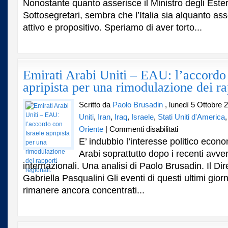
Nonostante quanto asserisce il Ministro degli Ester
Israele,
nuovo
Sottosegretari, sembra che l’Italia sia alquanto ass
tassello
attivo e propositivo. Speriamo di aver torto...
per
uno
scenario
mediorientale
in
Emirati Arabi Uniti – EAU: l’accordo 
evoluzione.
apripista per una rimodulazione dei ra
Scritto da
Paolo Brusadin
, lunedì 5 Ottobre 
Uniti
,
Iran
,
Iraq
,
Israele
,
Stati Uniti d'America
su
Oriente
|
Commenti disabilitati
Emirati
E’ indubbio l’interesse politico econo
Arabi
Arabi soprattutto dopo i recenti avven
Uniti
internazionali. Una analisi di Paolo Brusadin. Il Dir
–
EAU:
Gabriella Pasqualini Gli eventi di questi ultimi gior
l’accordo
rimanere ancora concentrati...
con
Israele
apripista
per
una