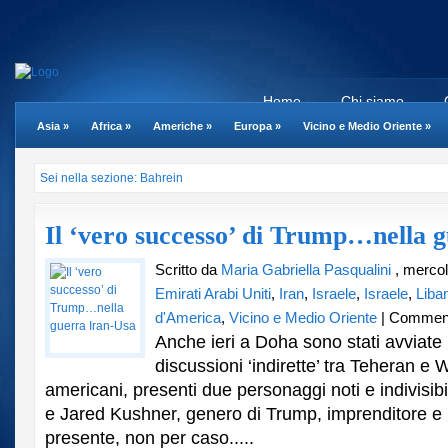
Home
Chi siamo
Asia
»
Africa
»
Americhe
»
Europa
»
Vicino e Medio Oriente
»
Sei nella sezione: Bahrein
Il ‘vero successo’ di Trump…nella 
Scritto da
Maria Gabriella Pasqualini
, mercol
Emirati Arabi Uniti
,
Iran
,
Israele
,
Israele
,
Liba
d'America
,
Vicino e Medio Oriente
|
Commenti 
Anche ieri a Doha sono stati avviate
discussioni ‘indirette’ tra Teheran e 
americani, presenti due personaggi noti e indivisibi
e Jared Kushner, genero di Trump, imprenditore e 
presente, non per caso.....