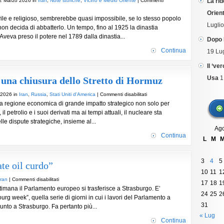
12 Marzo 2026 in
Iran
,
Note storiche
,
Vicino e Medio Oriente
|
Commenti
La rid
del
Orient
28
ivile e religioso, sembrerebbe quasi impossibile, se lo stesso popolo
febbraio
Lugli
non decida di abbatterlo. Un tempo, fino al 1925 la dinastia
2026.
Aveva preso il potere nel 1789 dalla dinastia...
Dopo 
Continua
19 Lu
Il ‘ve
Usa
1
 una chiusura dello Stretto di Hormuz
su
 2026 in
Iran
,
Russia
,
Stati Uniti d'America
|
Commenti disabilitati
a regione economica di grande impatto strategico non solo per
Iran
l petrolio e i suoi derivati ma ai tempi attuali, il nucleare sta
–
lle dispute strategiche, insieme al...
USA.
Ago
Lo
Continua
L
M
spettro
di
una
3
4
5
ate oil curdo”
chiusura
10
11
1
dello
su
Iran
|
Commenti disabilitati
17
18
1
Stretto
ana il Parlamento europeo si trasferisce a Strasburgo. E’
Le
di
24
25
2
rg week”, quella serie di giorni in cui i lavori del Parlamento a
proteste
Hormuz
31
nto a Strasburgo. Fa pertanto più...
in
Iran
« Lug
Continua
e