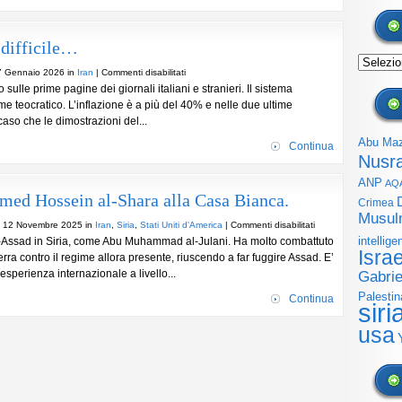
lo
“State
 difficile…
oil
Archivi
curdo”
su
7 Gennaio 2026 in
Iran
|
Commenti disabilitati
 sulle prime pagine dei giornali italiani e stranieri. Il sistema
Iran.
e teocratico. L’inflazione è a più del 40% e nelle due ultime
Una
so che le dimostrazioni del...
situazione
molto
Abu Ma
Continua
difficile…
Nusr
ANP
AQ
Ahmed Hossein al-Shara alla Casa Bianca.
Crimea
Musul
su
ì 12 Novembre 2025 in
Iran
,
Siria
,
Stati Uniti d'America
|
Commenti disabilitati
intellige
l-Assad in Siria, come Abu Muhammad al-Julani. Ha molto combattuto
Il
Isra
uerra contro il regime allora presente, riuscendo a far fuggire Assad. E’
Presidente
esperienza internazionale a livello...
della
Gabrie
Siria
Palestin
Continua
siri
Ahmed
Hossein
usa
al-
Shara
alla
Casa
Bianca.