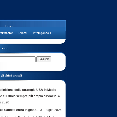
Links
si/Master
Eventi
Intelligence
»
cerca
gli ultimi articoli
efinizione della strategia USA in Medio
e e il ruolo sempre più ampio d’Israele.
4
o 2026
bia Saudita entra in gioco…
31 Luglio 2026