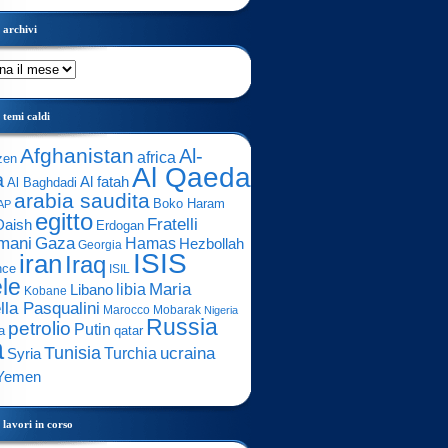
archivi
temi caldi
Afghanistan
Al-
africa
zen
Al Qaeda
a
Al fatah
Al Baghdadi
arabia saudita
Boko Haram
AP
egitto
Fratelli
Daish
Erdogan
mani
Gaza
Hamas
Hezbollah
Georgia
ISIS
iran
Iraq
nce
ISIL
ele
Maria
libia
Libano
Kobane
lla Pasqualini
Marocco
Mobarak
Nigeria
Russia
petrolio
Putin
a
qatar
a
Tunisia
ucraina
Turchia
Syria
Yemen
lavori in corso