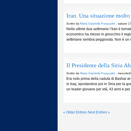
Iran. Una situazione molto
Scritto da
Maria Gabriella Pasqualini
, sabato 1
Nelle ultime due settimane l’Iran è tornato
economico ha messo in ginocchio il regim
settimane sembra peggiorata. Non è un ca
Il Presidente della Siria 
Scritto da
Maria Gabriella Pasqualini
, mercoled
Era noto prima della caduta di Bashar a
in Iraq, spostandosi poi in Siria per la g
un leader giovane per età, 43 anni e per 
« Older Entries
Next Entries »