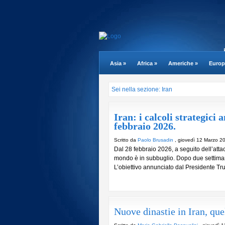
Asia
»
Africa
»
Americhe
»
Europ
Sei nella sezione: Iran
Iran: i calcoli strategici 
febbraio 2026.
Scritto da
Paolo Brusadin
, giovedì 12 Marzo 2
Dal 28 febbraio 2026, a seguito dell’attacc
mondo è in subbuglio. Dopo due settimane 
L’obiettivo annunciato dal Presidente Tru
Nuove dinastie in Iran, que