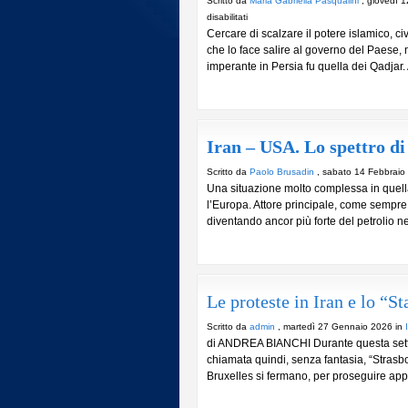
Scritto da
Maria Gabriella Pasqualini
, giovedì 
su
disabilitati
Cercare di scalzare il potere islamico, c
Nuove
che lo face salire al governo del Paese, 
dinastie
imperante in Persia fu quella dei Qadjar. 
in
Iran,
quella
degli
Ayatollah?
Iran – USA. Lo spettro di
Scritto da
Paolo Brusadin
, sabato 14 Febbraio
Una situazione molto complessa in quell
l’Europa. Attore principale, come sempre, i
diventando ancor più forte del petrolio ne
Le proteste in Iran e lo “St
Scritto da
admin
, martedì 27 Gennaio 2026 in
di ANDREA BIANCHI Durante questa settim
chiamata quindi, senza fantasia, “Strasbou
Bruxelles si fermano, per proseguire appu