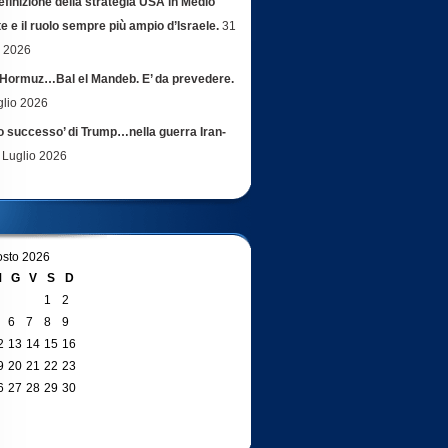
efinizione della strategia USA in Medio
e e il ruolo sempre più ampio d’Israele.
31
o 2026
Hormuz…Bal el Mandeb. E’ da prevedere.
glio 2026
ro successo’ di Trump…nella guerra Iran-
 Luglio 2026
sto 2026
M
G
V
S
D
1
2
6
7
8
9
2
13
14
15
16
9
20
21
22
23
6
27
28
29
30