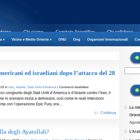
Home
Chi siamo
Comitato Scientifico
Chi collabora
a
»
Vicino e Medio Oriente
»
ONU
Ong
Organismi Internazionali
Cor
americani ed israeliani dopo l’attacco del 28
su
026 in
Iran
,
Israele
,
Stati Uniti d'America
|
Commenti disabilitati
o congiunto degli Stati Uniti d’America e d’Israele contro l’Iran, il
Iran:
lo scenario inizia a delinearsi, così come le reali intenzioni.
i
mp con l’operazione Epic Fury, era...
calcoli
La rid
strategici
Continua
Orient
americani
ed
Agost
israeliani
lla degli Ayatollah?
L’Ara
dopo
l’attacco