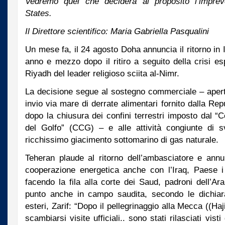
Vedremo quel che deciderà al proposito l’impreve
States.
Il Direttore scientifico: Maria Gabriella Pasqualini
Un mese fa, il 24 agosto Doha annuncia il ritorno in 
anno e mezzo dopo il ritiro a seguito della crisi e
Riyadh del leader religioso sciita al-Nimr.
La decisione segue al sostegno commerciale – apert
invio via mare di derrate alimentari fornito dalla Re
dopo la chiusura dei confini terrestri imposto dal “
del Golfo” (CCG) – e alle attività congiunte di s
ricchissimo giacimento sottomarino di gas naturale.
Teheran plaude al ritorno dell’ambasciatore e annu
cooperazione energetica anche con l’Iraq, Paese i 
facendo la fila alla corte dei Saud, padroni dell’A
punto anche in campo saudita, secondo le dichiara
esteri, Zarif: “Dopo il pellegrinaggio alla Mecca ((Ha
scambiarsi visite ufficiali.. sono stati rilasciati vis