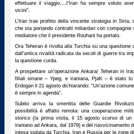
effettuare il viaggio….l’Iran ha sempre voluto ave
vicini”.
L’Iran trae profitto della vincente strategia in Siria,
che sta portando contratti miliardari con compagnie s
mediatore che il presidente Rouhani ha portato.
Ora Teheran è rivolta alla Turchia su una question
dall’antica rivalità radicata da secoli di guerre tra i
la questione curda.
A prospettare un’operazione Ankara/ Teheran in Ira
filiali siriane – Ypeg, e iraniana, PjaK – è stato l
Erdogan il 21 agosto dichiarando: ”Un’azione comune c
è sempre in agenda”.
Subito arriva la smentita delle Guardie Rivoluzi
possibilità è affatto remota: una cooperazione milit
storico (la prima visita, il 15 agosto scorso di u
iraniano ad Ankara, dal 1979) e del riavvicinamento d
intesa siglata da Turchia, Iran e Russia per le zone di