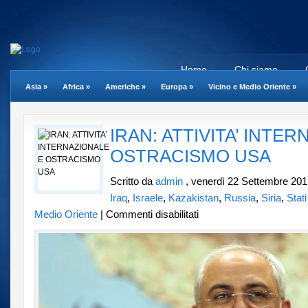
Home
Chi siamo
Asia
»
Africa
»
Americhe
»
Europa
»
Vicino e Medio Oriente
»
IRAN: ATTIVITA’ INTE
OSTRACISMO USA
Scritto da
admin
, venerdì 22 Settembre 201
Iraq
,
Israele
,
Kazakistan
,
Russia
,
Siria
,
Stat
su
Medio Oriente
|
Commenti disabilitati
IRAN:
ATTIVITA’
INTERNAZIONALE
E
OSTRACISMO
USA