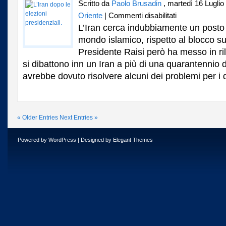
Scritto da
Paolo Brusadin
, martedì 16 Luglio
su
Oriente
|
Commenti disabilitati
L’Iran
L’Iran cerca indubbiamente un posto
dopo
mondo islamico, rispetto al blocco su
le
Presidente Raisi però ha messo in ri
elezioni
presidenziali.
si dibattono inn un Iran a più di una quarantennio 
avrebbe dovuto risolvere alcuni dei problemi per i q
« Older Entries
Next Entries »
Powered by
WordPress
| Designed by
Elegant Themes