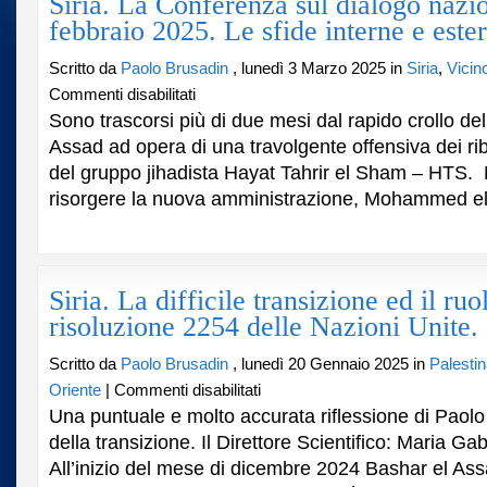
Siria. La Conferenza sul dialogo nazi
febbraio 2025. Le sfide interne e este
Scritto da
Paolo Brusadin
, lunedì 3 Marzo 2025 in
Siria
,
Vicin
su
Commenti disabilitati
Siria.
Sono trascorsi più di due mesi dal rapido crollo de
La
Assad ad opera di una travolgente offensiva dei ribel
Conferenza
del gruppo jihadista Hayat Tahrir el Sham – HTS. Ne
sul
dialogo
risorgere la nuova amministrazione, Mohammed el B
nazionale
del
25
febbraio
2025.
Siria. La difficile transizione ed il ruo
Le
risoluzione 2254 delle Nazioni Unite.
sfide
interne
Scritto da
Paolo Brusadin
, lunedì 20 Gennaio 2025 in
Palesti
e
esterne.
su
Oriente
|
Commenti disabilitati
Siria.
Una puntuale e molto accurata riflessione di Paolo 
La
della transizione. Il Direttore Scientifico: Maria Ga
difficile
All’inizio del mese di dicembre 2024 Bashar el Ass
transizione
ed