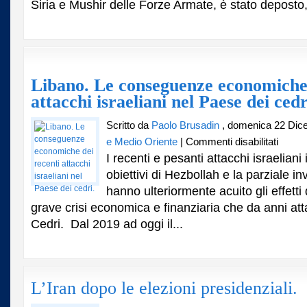
Siria e Mushir delle Forze Armate, è stato deposto,
il
ruolo
della
risoluzione
2254
delle
Libano. Le conseguenze economiche 
Nazioni
attacchi israeliani nel Paese dei cedr
Unite.
Scritto da
Paolo Brusadin
, domenica 22 Dic
su
e Medio Oriente
|
Commenti disabilitati
Libano.
I recenti e pesanti attacchi israeliani
Le
obiettivi di Hezbollah e la parziale inv
consegu
hanno ulteriormente acuito gli effetti
economi
dei
grave crisi economica e finanziaria che da anni att
recenti
Cedri. Dal 2019 ad oggi il...
attacchi
israelian
nel
Paese
dei
L’Iran dopo le elezioni presidenziali.
cedri.