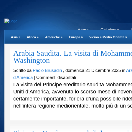
Home
Chi siamo
Asia
»
Africa
»
Americhe
»
Europa
»
Vicino e Medio Oriente
»
Arabia Saudita. La visita di Mohamm
Washington
Scritto da
Paolo Brusadin
, domenica 21 Dicembre 2025 in
Ar
su
d'America
|
Commenti disabilitati
Arabia
La visita del Principe ereditario saudita Mohamme
Saudita.
Uniti d’America, avvenuta lo scorso mese di nove
La
certamente importante, foriera d’una possibile ridefi
visita
di
nell’intera regione mediorientale, molto più di un s
Mohammed
bin
Salman
a
Washington