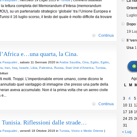
la Pasqualini
, mercoledì 19 Luglio 2023 in
Tunisia
|
Commenti disabilitati
La rid
e la lettura completa del Memorandum d’Intesa (memorandum
Memorandum
Orient
OU), su un partenariato strategico ‘globale’ tra l’Unione Europea e
EU-
Lugli
Tunisi il 16 luglio scorso, il testo del quale è molto difficile da trovare
Tunisia.
Molte
Dopo 
speranze.
19 Lu
Molti
Continua
dubbi.
Il ‘ve
Usa
1
l’Africa e…una quarta, la Cina.
la Pasqualini
, sabato 11 Gennaio 2020 in
Arabia Saudita
,
Cina
,
Egitto
,
Egitto
,
ia
,
Iran
,
Iraq
,
Israele
,
Libia
,
Palestina
,
Russia
,
Stati Uniti d'America
,
Tunisia
,
su
litati
Ago
orti molti. Troppi. L’imperdonabile errore umano, come dicono le
Tre
a annullato quel vantaggio di immagine che presso una parte della
Potenze
L
M
heran aveva accumulato. Non è la prima volta che un aereo civile
si
e...
contendono
3
4
5
l’Africa
Continua
10
11
1
e…
una
17
18
1
quarta,
24
25
2
n Tunisia. Riflessioni dalle strade…
la
31
Cina.
la Pasqualini
, venerdì 18 Ottobre 2019 in
Tunisia
,
Vicino e Medio Oriente
|
« Lug