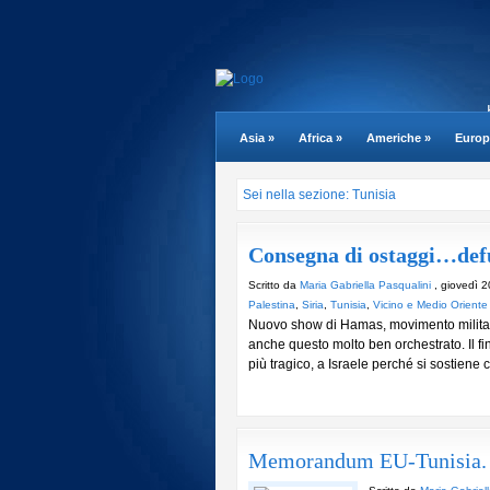
Asia
»
Africa
»
Americhe
»
Europ
Sei nella sezione: Tunisia
Consegna di ostaggi…defun
Scritto da
Maria Gabriella Pasqualini
, giovedì 2
Palestina
,
Siria
,
Tunisia
,
Vicino e Medio Oriente
Nuovo show di Hamas, movimento militare
anche questo molto ben orchestrato. Il fi
più tragico, a Israele perché si sostiene 
Memorandum EU-Tunisia. M