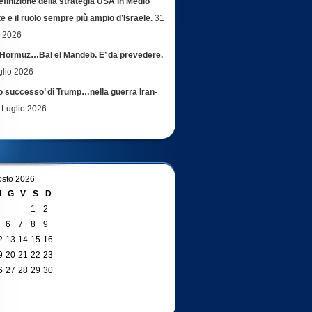
efinizione della strategia USA in Medio
e e il ruolo sempre più ampio d’Israele.
31
o 2026
Hormuz…Bal el Mandeb. E’ da prevedere.
glio 2026
ro successo’ di Trump…nella guerra Iran-
 Luglio 2026
sto 2026
M
G
V
S
D
1
2
6
7
8
9
2
13
14
15
16
9
20
21
22
23
6
27
28
29
30