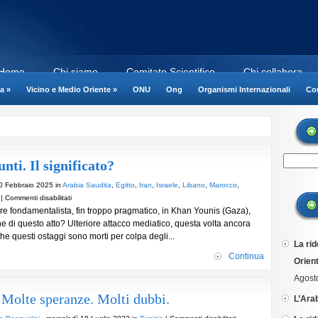
Home
Chi siamo
Comitato Scientifico
Chi collabora
a
»
Vicino e Medio Oriente
»
ONU
Ong
Organismi Internazionali
Cor
ti. Il significato?
0 Febbraio 2025 in
Arabia Saudita
,
Egitto
,
Iran
,
Israele
,
Libano
,
Marocco
,
su
|
Commenti disabilitati
 fondamentalista, fin troppo pragmatico, in Khan Younis (Gaza),
Consegna
ne di questo atto? Ulteriore attacco mediatico, questa volta ancora
di
che questi ostaggi sono morti per colpa degli...
ostaggi…
La rid
defunti.
Continua
Orient
Il
significato?
Agost
olte speranze. Molti dubbi.
L’Ara
su