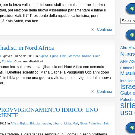
per la terza volta i tunisini sono stati chiamati alle urne: il primo
ziali, poi elezione della nuova Assemblea parlamentare e infine il
ioni
residenziali. Il 7° Presidente della repubblica tunisina, per i
idenziali
Archivi
, è Kais Saied, con ben...
sia.
Continua
essioni
e
ade…
hadisti in Nord Africa
Abu Ma
Nusr
i
, giovedì 18 Aprile 2019 in
Algeria
,
Egitto
,
Libia
,
Marocco
,
Nazioni Unite
,
ANP
su
,
Tunisia
|
Commenti disabilitati
AQ
oramica sulla resilienza jihadista nel Nord Africa con accurata
La
Crimea
ati. Il Direttore scientifico: Maria Gabriella Pasqualini Otto anni dopo
Resilienza
Musul
i, in Libia permane una guerra civile da poco rinvigorita dalla nuova
dei
intellige
l...
Gruppi
Isra
Jihadisti
Continua
Gabrie
in
Nord
Palestin
siri
Africa
PROVVIGIONAMENTO IDRICO: UNO
usa
IENTE.
 2017 in
Africa
,
Egitto
,
Etiopia
,
Israele
,
Libano
,
Libia
,
Mali
,
Niger
,
Palestina
,
Siria
,
za strategia, si caratterizza sempre di più come un serio problema