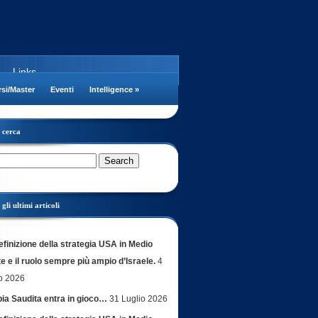
Links
si/Master
Eventi
Intelligence
»
cerca
gli ultimi articoli
efinizione della strategia USA in Medio
e e il ruolo sempre più ampio d’Israele.
4
o 2026
bia Saudita entra in gioco…
31 Luglio 2026