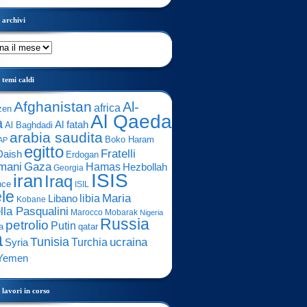
archivi
temi caldi
Afghanistan
Al-
africa
zen
Al Qaeda
a
Al fatah
Al Baghdadi
arabia saudita
Boko Haram
AP
egitto
Fratelli
Daish
Erdogan
mani
Gaza
Hamas
Hezbollah
Georgia
ISIS
iran
Iraq
nce
ISIL
ele
Maria
libia
Libano
Kobane
lla Pasqualini
Marocco
Mobarak
Nigeria
Russia
petrolio
Putin
a
qatar
a
Tunisia
ucraina
Turchia
Syria
Yemen
lavori in corso