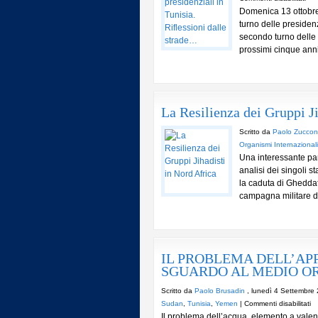
Domenica 13 ottobre, 
Le
turno delle presiden
elez
secondo turno delle p
pres
prossimi cinque anni
in
Tuni
Rifl
dall
str
La Resilienza dei Gruppi Ji
Scritto da
Paolo Zuccon
Organismi Internazionali
Una interessante pan
analisi dei singoli st
la caduta di Gheddaf
campagna militare de
IL PROBLEMA DELL’AP
SGUARDO AL MEDIO OR
Scritto da
Paolo Brusadin
, lunedì 4 Settembre
su
Sudan
,
Tunisia
,
Yemen
|
Commenti disabilitati
Il problema dell’acqua, elemento a valen
IL