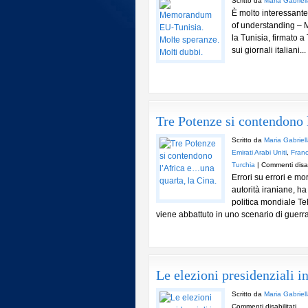
Scritto da
Maria Gabriel
È molto interessant
of understanding – M
la Tunisia, firmato a 
sui giornali italiani...
Tre Potenze si contendono 
Scritto da
Maria Gabriel
Emirati Arabi Uniti
,
Franc
Turchia
|
Commenti disabi
Errori su errori e m
autorità iraniane, h
politica mondiale Te
viene abbattuto in uno scenario di guerra 
Le elezioni presidenziali i
Scritto da
Maria Gabriel
su
Commenti disabilitati