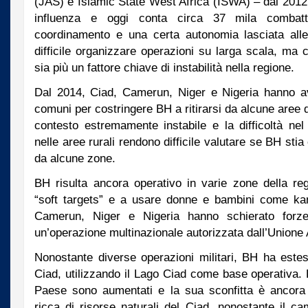
(JAS) e Islamic State West Africa (ISWA) – dal 201
influenza e oggi conta circa 37 mila combat
coordinamento e una certa autonomia lasciata alle
difficile organizzare operazioni su larga scala, ma 
sia più un fattore chiave di instabilità nella regione.
Dal 2014, Ciad, Camerun, Niger e Nigeria hanno avv
comuni per costringere BH a ritirarsi da alcune aree d
contesto estremamente instabile e la difficoltà nel
nelle aree rurali rendono difficile valutare se BH stia
da alcune zone.
BH risulta ancora operativo in varie zone della reg
“soft targets” e a usare donne e bambini come ka
Camerun, Niger e Nigeria hanno schierato forze 
un’operazione multinazionale autorizzata dall’Unione 
Nonostante diverse operazioni militari, BH ha estes
Ciad, utilizzando il Lago Ciad come base operativa. D
Paese sono aumentati e la sua sconfitta è ancora 
ricca di risorse naturali del Ciad, nonostante il c