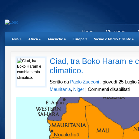
Home
Chi siamo
Asia
»
Africa
»
Americhe
»
Europa
»
Vicino e Medio Oriente
»
Ciad, tra Boko Haram e
climatico.
Scritto da
Paolo Zucconi
, giovedì 25 Luglio
su
Mauritania
,
Niger
|
Commenti disabilitati
Ciad,
tra
Boko
Haram
e
cambi
climati