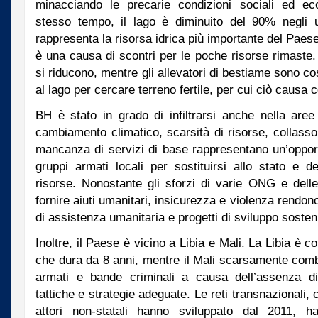
minacciando le precarie condizioni sociali ed eco
stesso tempo, il lago è diminuito del 90% negli u
rappresenta la risorsa idrica più importante del Paese 
è una causa di scontri per le poche risorse rimaste. I
si riducono, mentre gli allevatori di bestiame sono cos
al lago per cercare terreno fertile, per cui ciò causa con
BH è stato in grado di infiltrarsi anche nella aree
cambiamento climatico, scarsità di risorse, collasso d
mancanza di servizi di base rappresentano un’opport
gruppi armati locali per sostituirsi allo stato e de
risorse. Nonostante gli sforzi di varie ONG e dell
fornire aiuti umanitari, insicurezza e violenza rendono
di assistenza umanitaria e progetti di sviluppo sosteni
Inoltre, il Paese è vicino a Libia e Mali. La Libia è c
che dura da 8 anni, mentre il Mali scarsamente comba
armati e bande criminali a causa dell’assenza di 
tattiche e strategie adeguate. Le reti transnazionali, c
attori non-statali hanno sviluppato dal 2011, h