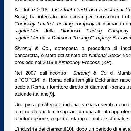
A ottobre 2018
Industrial Credit and Investment Co
Bank)
ha intentato una causa per transazioni truf
Company Limited, holding
company
di diamanti con
sightholder
della
Diamond Trading Company
sightholder
della
Diamond Trading Company Botswan
Shrenuj & Co.
, sottoposta a procedura di inso
bancarotta, è stata delistinata da
National Stock Exc
presiede nel 2019 il
Kimberley Process
(
KP
).
Nel 2007 dall’incontro
Shrenuj & Co
di Mumba
e
“COPEM” di Roma della famiglia Dokhanian nas
sede a Roma, rifornitore diretto di diamanti -senza tra
aziende italiane
[9]
.
Una pista privilegiata indiana-isreliana sembra condu
almeno da quello che appare da una attenta approfon
di informazione, organi di stampa e notizie ufficiali, su
L’industria dei diamanti
[10], dopo un periodo di elevat