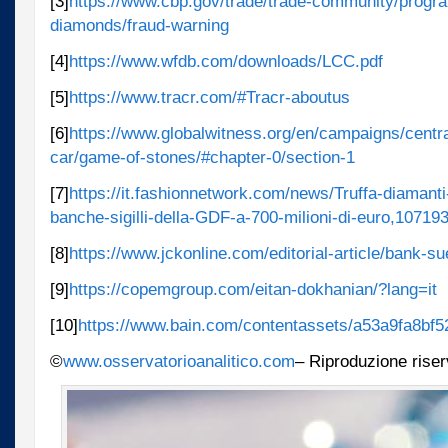
[3]
https://www.cbp.gov/trade/trade-community/progra
diamonds/fraud-warning
[4]
https://www.wfdb.com/downloads/LCC.pdf
[5]
https://www.tracr.com/#Tracr-aboutus
[6]
https://www.globalwitness.org/en/campaigns/central
car/game-of-stones/#chapter-0/section-1
[7]
https://it.fashionnetwork.com/news/Truffa-diamant
banche-sigilli-della-GDF-a-700-milioni-di-euro,10719
[8]
https://www.jckonline.com/editorial-article/bank-s
[9]
https://copemgroup.com/eitan-dokhanian/?lang=it
[10]
https://www.bain.com/contentassets/a53a9fa8bf
©
www.osservatorioanalitico.com
– Riproduzione riser