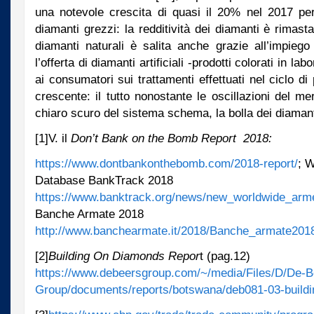
una notevole crescita di quasi il 20% nel 2017 per
diamanti grezzi: la redditività dei diamanti è rimast
diamanti naturali è salita anche grazie all’impiego d
l’offerta di diamanti artificiali -prodotti colorati in la
ai consumatori sui trattamenti effettuati nel ciclo d
crescente: il tutto nonostante le oscillazioni del me
chiaro scuro del sistema schema, la bolla dei diamant
[1]V. il
Don’t Bank on the Bomb Report 2018:
https://www.dontbankonthebomb.com/2018-report/
; 
Database BankTrack 2018
https://www.banktrack.org/news/new_worldwide_arm
Banche Armate 2018
http://www.banchearmate.it/2018/Banche_armate2018
[2]
Building On Diamonds Repor
t (pag.12)
https://www.debeersgroup.com/~/media/Files/D/De-B
Group/documents/reports/botswana/deb081-03-build