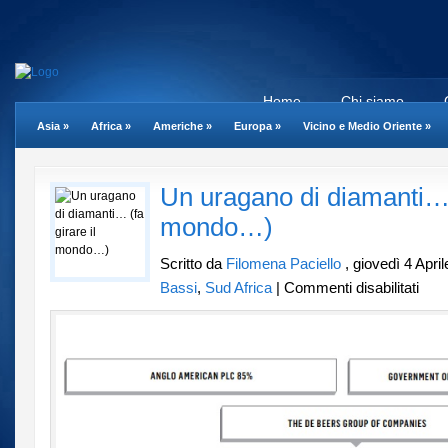
Home
Chi siamo
Asia
»
Africa
»
Americhe
»
Europa
»
Vicino e Medio Oriente
»
Un uragano di diamanti… (
mondo…)
Scritto da
Filomena Paciello
, giovedì 4 Apri
su
Bassi
,
Sud Africa
|
Commenti disabilitati
Un
uraga
di
diama
(fa
girare
il
mond