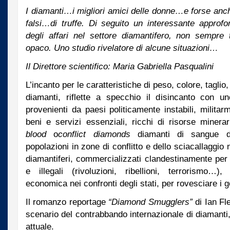
I diamanti…i migliori amici delle donne…e forse anche 
falsi…di truffe. Di seguito un interessante approfo
degli affari nel settore diamantifero, non sempre 
opaco. Uno studio rivelatore di alcune situazioni…
Il Direttore scientifico: Maria Gabriella Pasqualini
L’incanto per le caratteristiche di peso, colore, tagli
diamanti, riflette a specchio il disincanto con u
provenienti da paesi politicamente instabili, militar
beni e servizi essenziali, ricchi di risorse minerar
blood
o
conflict diamonds
diamanti di sangue del
popolazioni in zone di conflitto e dello sciacallaggio n
diamantiferi, commercializzati clandestinamente per fi
e illegali (rivoluzioni, ribellioni, terrorismo…)
economica nei confronti degli stati, per rovesciare i g
Il romanzo reportage
“Diamond Smugglers”
di Ian F
scenario del contrabbando internazionale di diamant
attuale.