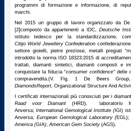
programmi di formazione e informazione, di reputa
marchi.
Nel 2015 un gruppo di lavoro organizzato da De
[2]composto da appartenenti a IDC,
Deutsche Ins
istituto tedesco per la standardizzazione, co
Cibjo World Jewellery Confederation
confederazione 
settore gioielli, pietre preziose, metalli pregiati
“m
introdotto la norma ISO 18323:2015 di accreditament
trattati, diamanti sintetici, diamanti composti e i
conquistare la fiducia “
consumer confidence”
delle 
compravendita.(V. Fig. 1 De Beers Grou
Diamonds
Report
, Organizational Structure And Activi
I certificati internazionali più conosciuti per i diaman
Raad voor Diamant
(HRD)
,
laboratorio 
Anversa;
International
Gemological Institute (
IGI) is
Anversa;
European Gemological Laboratory (
EGL)
America (
GIA);
American Gem Society
(AGS).