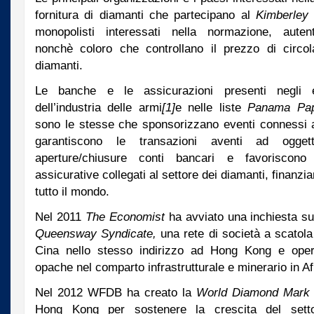
fornitura di diamanti che partecipano al
Kimberley
monopolisti interessati nella normazione, autenti
nonchè coloro che controllano il prezzo di circo
diamanti.
Le banche e le assicurazioni presenti negli el
dell’industria delle armi
[1]
e nelle liste
Panama Pa
sono le stesse che sponsorizzano eventi connessi al
garantiscono le transazioni aventi ad oggetto
aperture/chiusure conti bancari e favoriscono s
assicurative collegati al settore dei diamanti, finanzi
tutto il mondo.
Nel 2011
The Economist
ha avviato una inchiesta s
Queensway Syndicate,
una rete di società a scatola 
Cina nello stesso indirizzo ad Hong Kong e opera
opache nel comparto infrastrutturale e minerario in Af
Nel 2012 WFDB ha creato la
World Diamond Mark 
Hong Kong per sostenere la crescita del setto