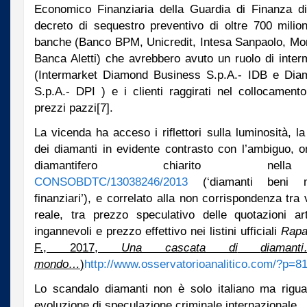
Economico Finanziaria della Guardia di Finanza d
decreto di sequestro preventivo di oltre 700 milion
banche (Banco BPM, Unicredit, Intesa Sanpaolo, Mon
Banca Aletti) che avrebbero avuto un ruolo di inter
(Intermarket Diamond Business S.p.A.- IDB e Dia
S.p.A.- DPI ) e i clienti raggirati nel collocament
prezzi pazzi
[7].
La vicenda ha acceso i riflettori sulla luminosità, l
dei diamanti in evidente contrasto con l’ambiguo, 
diamantifero chiarito 
CONSOBDTC/13038246/2013
(‘diamanti beni ma
finanziari’), e correlato alla non corrispondenza tra
reale, tra prezzo speculativo delle quotazioni arti
ingannevoli e prezzo effettivo nei listini ufficiali
Rapa
F., 2017,
Una cascata di
diaman
mondo…
)
http://www.osservatorioanalitico.com/?p=8
Lo scandalo diamanti non è solo italiano ma rigua
evoluzione di speculazione criminale internazionale.