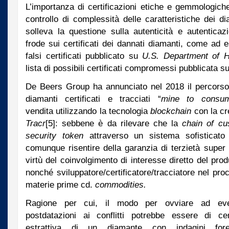
L’importanza di certificazioni etiche e gemmologich
controllo di complessità delle caratteristiche dei di
solleva la questione sulla autenticità e autenticaz
frode sui certificati dei dannati diamanti, come ad e
falsi certificati pubblicato su
U.S. Department
of 
lista di possibili certificati compromessi pubblicata
De Beers Group ha annunciato nel 2018 il percorso d
diamanti certificati e tracciati “
mine to consu
vendita utilizzando la tecnologia
blockchain
con la cr
Tracr
[5]: sebbene è da rilevare che la
chain of c
security
token
attraverso un sistema sofisticato 
comunque risentire della garanzia di terzietà super
virtù del coinvolgimento di interesse diretto del produ
nonché sviluppatore/certificatore/tracciatore nel pr
materie prime cd.
commodities.
Ragione per cui, il modo per ovviare ad event
postdatazioni ai conflitti potrebbe essere di cer
estrattiva di un diamante con indagini forens