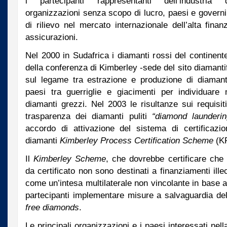
i partecipanti rappresentanti dell’industria 
organizzazioni senza scopo di lucro, paesi e govern
di rilievo nel mercato internazionale dell’alta fina
assicurazioni.
Nel 2000 in Sudafrica i diamanti rossi del continent
della conferenza di Kimberley -sede del sito diamanti
sul legame tra estrazione e produzione di diamanti,
paesi tra guerriglie e giacimenti per individuare m
diamanti grezzi. Nel 2003 le risultanze sui requisiti
trasparenza dei diamanti puliti
“diamond launderi
accordo di attivazione del sistema di certificazio
diamanti
Kimberley Process Certification Scheme
(K
Il
Kimberley Scheme
, che dovrebbe certificare che
da certificato non sono destinati a finanziamenti illeci
come un’intesa multilaterale non vincolante in base al
partecipanti implementare misure a salvaguardia del
free diamonds
.
Le principali organizzazioni e i paesi interessati nel