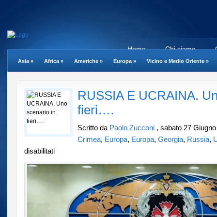
Home
Chi siamo
Asia
»
Africa
»
Americhe
»
Europa
»
Vicino e Medio Oriente
»
RUSSIA E UCRAINA. Uno
fieri….
Scritto da
Paolo Zucconi
, sabato 27 Giugno
Crimea
,
Europa
,
Europa
,
Georgia
,
Russia
,
U
su
disabilitati
RUSSIA
E
UCRAINA.
Uno
scenario
in
fieri….