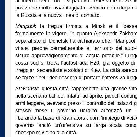
all’interno dei territori separatisti. Adesso le forze 
posizione molto avvantaggiata, avendo un collegament
la Russia e la nuova linea di contatto.
Maripuol
: la tregua firmata a Minsk e il “cessa
formalmente in vigore, in quanto Aleksandr Zakhar
separatiste di Donetsk ha dichiarato che: “Maripuol 
vitale, perché permetterebbe al territorio dell’auto
sicuro approvvigionamento di acqua potabile.” Lungo 
costa sud si trova l’autostrada H20, già oggetto di v
irregolari separatiste e soldati di Kiev. La città sare
se forze ribelli decidessero di portare l’offensiva lung
Slaviansk:
questa città rappresenta una grande vitto
nello scenario bellico. Infatti, ad aprile, piccoli cont
armi leggere, avevano preso il controllo dei palazzi g
stesso mese il governo ucraino autorizzò un im
liberando la base di Kramatorsk con l’impiego di veico
governo lanciò un’offensiva su larga scala conq
checkpoint vicino alla città.