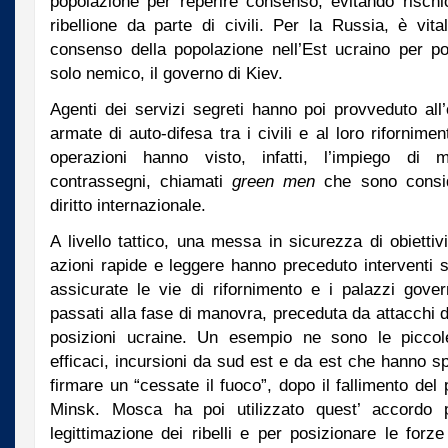
popolazione per reperire consenso, evitando risch
ribellione da parte di civili. Per la Russia, è vi
consenso della popolazione nell’Est ucraino per p
solo nemico, il governo di Kiev.
Agenti dei servizi segreti hanno poi provveduto all
armate di auto-difesa tra i civili e al loro rifornim
operazioni hanno visto, infatti, l’impiego di
contrassegni, chiamati
green men
che sono conside
diritto internazionale.
A livello tattico, una messa in sicurezza di obietti
azioni rapide e leggere hanno preceduto interventi 
assicurate le vie di rifornimento e i palazzi govern
passati alla fase di manovra, preceduta da attacchi di
posizioni ucraine. Un esempio ne sono le picco
efficaci, incursioni da sud est e da est che hanno sp
firmare un “cessate il fuoco”, dopo il fallimento del
Minsk. Mosca ha poi utilizzato quest’ accordo 
legittimazione dei ribelli e per posizionare le for