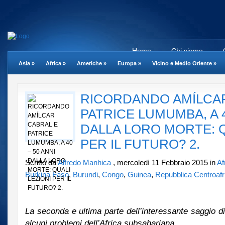
Home
Chi siamo
Asia
»
Africa
»
Americhe
»
Europa
»
Vicino e Medio Oriente
»
RICORDANDO AMÍLCAR
PATRICE LUMUMBA, A 4
DALLA LORO MORTE: Q
PER IL FUTURO? 2.
Scritto da
Alfredo Manhica
, mercoledì 11 Febbraio 2015 in
Af
Burkina Faso
,
Burundi
,
Congo
,
Guinea
,
Repubblica Centroafr
La seconda e ultima parte dell’interessante saggio d
alcuni problemi dell’Africa subsahariana