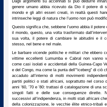
Dagli argomenti su accennati si può dedurre innanz
genere umano abbia ricevuto da Dio il potere di s
mondo e gli altri esseri creati, in realtà questi h
intrinseche leggi di natura che l’uomo non può modifi
Questo significa che, sebbene l’uomo abbia il potere
il mondo, questo, una volta trasformato dall’interv
sua volta, il potere di cambiare le abitudini e il
stesso, nel bene e nel male.
Le barbare vicende politiche e militari che ebbero 
vittime eccellenti Lumumba e Cabral non vanno v
come casi isolati e accidentali della Guinea-Capo V
e del Congo, ma come la punta dell’“iceberg” di ciò c
accaduto all’interno di molti movimenti indipendenti
partiti politici o stati africani, soprattutto nel corso 
anni ’60, ’70 e ’80: trattasi di catalogazione di una sc
singoli fatti e delle sue conseguenze dirette. 
successivi all’indipendenza, in molti stati africani ch
della colonizzazione, le vecchie élite etnico-tribali e