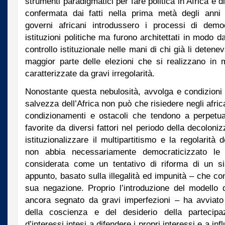
strumenti paradigmatici per fare politica in Africa è 
confermata dai fatti nella prima metà degli anni 
governi africani introdussero i processi di democ
istituzioni politiche ma furono architettati in modo d
controllo istituzionale nelle mani di chi già li detenev
maggior parte delle elezioni che si realizzano in m
caratterizzate da gravi irregolarità.
Nonostante questa nebulosità, avvolga e condizioni i
salvezza dell’Africa non può che risiedere negli afri
condizionamenti e ostacoli che tendono a perpetuar
favorite da diversi fattori nel periodo della decolon
istituzionalizzare il multipartitismo e la regolarità 
non abbia necessariamente democraticizzato le is
considerata come un tentativo di riforma di un si
appunto, basato sulla illegalità ed impunità – che co
sua negazione. Proprio l’introduzione del modello
ancora segnato da gravi imperfezioni – ha avviato
della coscienza e del desiderio della partecipa
d’interessi intesi a difendere i propri interessi e a infl