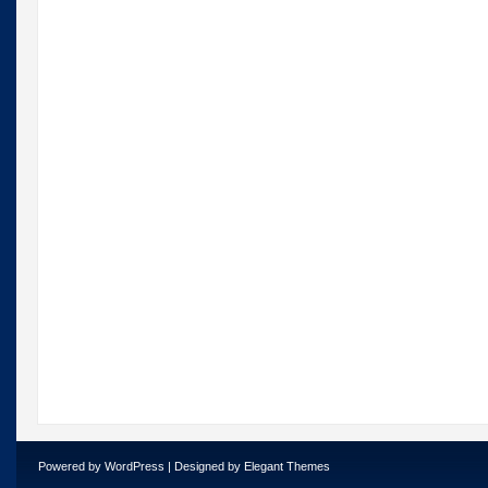
Powered by
WordPress
| Designed by
Elegant Themes