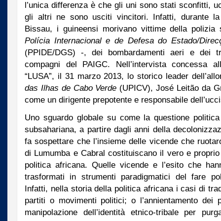
l’unica differenza è che gli uni sono stati sconfitti, 
gli altri ne sono usciti vincitori. Infatti, durante 
Bissau, i guineensi morivano vittime della polizia
Polícia Internacional e de Defesa do Estado/Dire
(PPIDE/DGS) -, dei bombardamenti aeri e dei tr
compagni del PAIGC. Nell’intervista concessa all
“LUSA”, il 31 marzo 2013, lo storico leader dell’allo
das Ilhas de Cabo Verde
(UPICV), José Leitão da Gr
come un dirigente prepotente e responsabile dell’ucci
Uno sguardo globale su come la questione politica v
subsahariana, a partire dagli anni della decolonizzazi
fa sospettare che l’insieme delle vicende che ruotaro
di Lumumba e Cabral costituiscano il vero e proprio 
politica africana. Quelle vicende e l’esito che ha
trasformati in strumenti paradigmatici del fare pol
Infatti, nella storia della politica africana i casi di t
partiti o movimenti politici; o l’annientamento dei p
manipolazione dell’identità etnico-tribale per pur