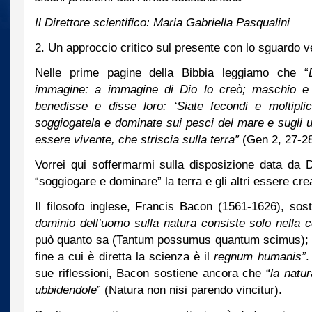
Il Direttore scientifico: Maria Gabriella Pasqualini
2. Un approccio critico sul presente con lo sguardo ve
Nelle prime pagine della Bibbia leggiamo che “
immagine: a immagine di Dio lo creò; maschio e 
benedisse e disse loro: ‘Siate fecondi e moltiplica
soggiogatela e dominate sui pesci del mare e sugli uc
essere vivente, che striscia sulla terra”
(Gen 2, 27-28
Vorrei qui soffermarmi sulla disposizione data da 
“soggiogare e dominare” la terra e gli altri essere crea
Il filosofo inglese, Francis Bacon (1561-1626), sost
dominio dell’uomo sulla natura consiste solo nella
può quanto sa (Tantum possumus quantum scimus); dal
fine a cui è diretta la scienza è il
regnum humanis”
.
sue riflessioni, Bacon sostiene ancora che “
la natu
ubbidendole
” (Natura non nisi parendo vincitur).