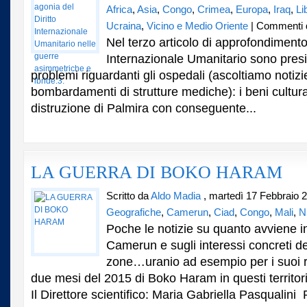
Africa
,
Asia
,
Congo
,
Crimea
,
Europa
,
Iraq
,
Li
Ucraina
,
Vicino e Medio Oriente
|
Commenti di
Nel terzo articolo di approfondimento 
Internazionale Umanitario sono presi
problemi riguardanti gli ospedali (ascoltiamo notizie t
bombardamenti di strutture mediche): i beni cultura
distruzione di Palmira con conseguente...
LA GUERRA DI BOKO HARAM
Scritto da
Aldo Madia
, martedì 17 Febbraio 
Geografiche
,
Camerun
,
Ciad
,
Congo
,
Mali
,
N
Poche le notizie su quanto avviene in
Camerun e sugli interessi concreti de
zone…uranio ad esempio per i suoi rea
due mesi del 2015 di Boko Haram in questi territor
Il Direttore scientifico: Maria Gabriella Pasqualini P