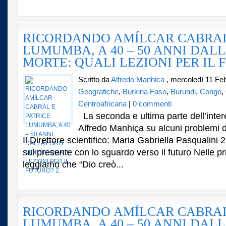
RICORDANDO AMÍLCAR CABRAL
LUMUMBA, A 40 – 50 ANNI DAL
MORTE: QUALI LEZIONI PER IL 
Scritto da
Alfredo Manhica
, mercoledì 11 Fe
Geografiche
,
Burkina Faso
,
Burundi
,
Congo
,
Centroafricana
|
0 commenti
La seconda e ultima parte dell’inter
Alfredo Manhiça su alcuni problemi d
Il Direttore scientifico: Maria Gabriella Pasqualini 
sul presente con lo sguardo verso il futuro Nelle p
leggiamo che “Dio creò...
RICORDANDO AMÍLCAR CABRAL
LUMUMBA, A 40 – 50 ANNI DAL