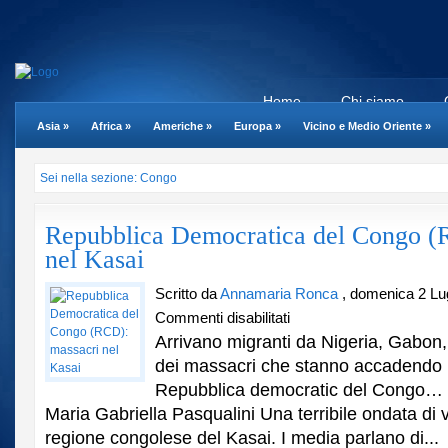
Home
Chi siamo
Asia
»
Africa
»
Americhe
»
Europa
»
Vicino e Medio Oriente
»
Sei nella sezione: Congo
Repubblica Democratica del Congo (
nel Kasai
Scritto da
Annamaria Ronca
, domenica 2 Lug
su
Commenti disabilitati
Repubblica
Arrivano migranti da Nigeria, Gabo
Democratica
dei massacri che stanno accadendo i
del
Repubblica democratic del Congo… Il 
Congo
(RCD):
Maria Gabriella Pasqualini Una terribile ondata di v
massacri
regione congolese del Kasai. I media parlano di...
nel