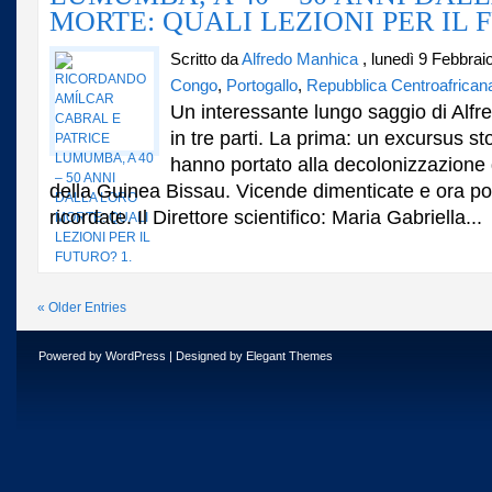
MORTE: QUALI LEZIONI PER IL 
Scritto da
Alfredo Manhica
, lunedì 9 Febbrai
Congo
,
Portogallo
,
Repubblica Centroafrican
Un interessante lungo saggio di Alf
in tre parti. La prima: un excursus st
hanno portato alla decolonizzazione
della Guinea Bissau. Vicende dimenticate e ora p
ricordate. Il Direttore scientifico: Maria Gabriella...
« Older Entries
Powered by
WordPress
| Designed by
Elegant Themes