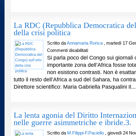
Kasai
La RDC (Repubblica Democratica del 
della crisi politica
Scritto da
Annamaria Ronca
, martedì 17 Ge
su
Commenti disabilitati
La
Si parla poco del Congo sui giornali
RDC
importante zona dell’Africa fosse tot
(Repubblica
non esistono contrasti. Non è esatt
Democratica
del
tutto il resto dell’Africa a sud del Sahara, ha contras
Congo)
Direttore scientifico: Maria Gabriella Pasqualini Il...
sull’orlo
della
crisi
politica
La lenta agonia del Diritto Internazio
nelle guerre asimmetriche e ibride.3.
Scritto da
M.Filippi-F.Paciello
, giovedì 24 N