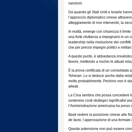
la
sanzioni.
sua
Da quando gli Stati Uniti e Israele hanno 
posizione
l’approccio diplomatico cinese attravers
defilata:
atteggiamento di non intervento; la sec
una
scelta
In realtà, emerge con chiarezza il limite
strategica
una forte riluttanza a impegnarsi in un c
e
leadership nella risoluzione dei conflitt
non
che per precisi impegni politici e militari
di
debolezza.
A questo punto, è abbastanza irrealisti
favore, mettendo a rischio le attuali relaz
È la prova certificata di un consolidato 
Teheran. Lo si deduce anche dalla relati
molto probabilmente, Pechino non è stata
alleati.
La Cina sembra che possa concedere fac
sostenere costi strategici significativi p
l’Amministrazione americana ha preso
Basti vedere la posizione cinese alle N
de facto
, l’approvazione di una formale 
Questa astensione non può essere conside