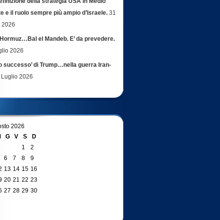
efinizione della strategia USA in Medio
e e il ruolo sempre più ampio d’Israele.
31
o 2026
Hormuz…Bal el Mandeb. E’ da prevedere.
glio 2026
ro successo’ di Trump…nella guerra Iran-
 Luglio 2026
sto 2026
M
G
V
S
D
1
2
6
7
8
9
2
13
14
15
16
9
20
21
22
23
6
27
28
29
30