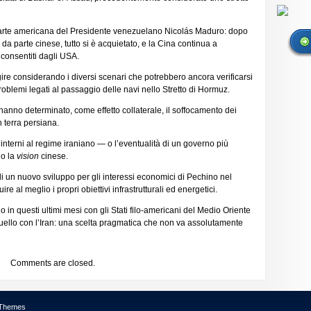
parte americana del Presidente venezuelano Nicolás Maduro: dopo
 parte cinese, tutto si è acquietato, e la Cina continua a
 consentiti dagli USA.
ire considerando i diversi scenari che potrebbero ancora verificarsi
roblemi legati al passaggio delle navi nello Stretto di Hormuz.
anno determinato, come effetto collaterale, il soffocamento dei
in terra persiana.
nterni al regime iraniano — o l’eventualità di un governo più
no la
vision
cinese.
i di un nuovo sviluppo per gli interessi economici di Pechino nel
 al meglio i propri obiettivi infrastrutturali ed energetici.
 in questi ultimi mesi con gli Stati filo-americani del Medio Oriente
quello con l’Iran: una scelta pragmatica che non va assolutamente
Comments are closed.
 Themes