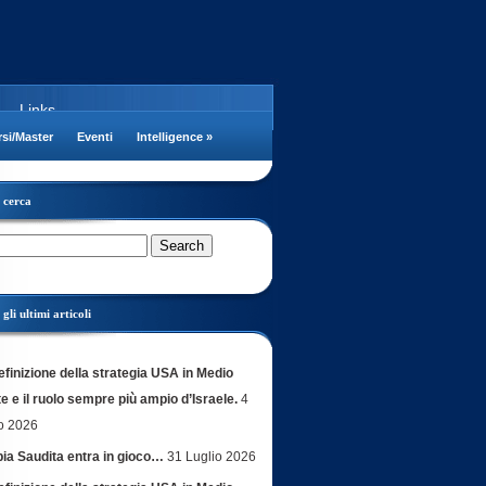
Links
si/Master
Eventi
Intelligence
»
cerca
gli ultimi articoli
efinizione della strategia USA in Medio
e e il ruolo sempre più ampio d’Israele.
4
o 2026
bia Saudita entra in gioco…
31 Luglio 2026