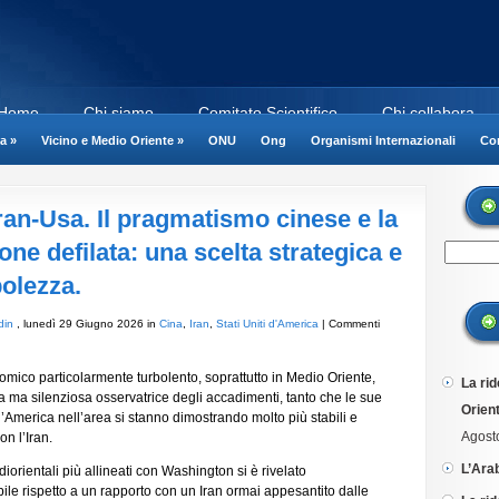
Home
Chi siamo
Comitato Scientifico
Chi collabora
a
»
Vicino e Medio Oriente
»
ONU
Ong
Organismi Internazionali
Cor
Iran-Usa. Il pragmatismo cinese e la
one defilata: una scelta strategica e
olezza.
din
, lunedì 29 Giugno 2026 in
Cina
,
Iran
,
Stati Uniti d'America
|
Commenti
omico particolarmente turbolento, soprattutto in Medio Oriente,
La rid
nta ma silenziosa osservatrice degli accadimenti, tanto che le sue
Orient
i d’America nell’area si stanno dimostrando molto più stabili e
Agost
on l’Iran.
L’Ara
orientali più allineati con Washington si è rivelato
bile rispetto a un rapporto con un Iran ormai appesantito dalle