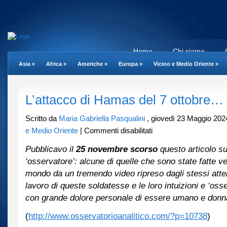
Home
Chi siamo
Asia
»
Africa
»
Americhe
»
Europa
»
Vicino e Medio Oriente
»
L’attacco di Hamas del 7 ottobre…
Scritto da
Maria Gabriella Pasqualini
, giovedì 23 Maggio 202
su
e Medio Oriente
|
Commenti disabilitati
L’attacco
Pubblicavo il
25 novembre scorso
di
questo articolo s
Hamas
‘osservatore’: alcune di quelle che sono state fatte ve
del
mondo da un tremendo video ripreso dagli stessi atte
7
lavoro di queste soldatesse e le loro intuizioni e ‘oss
ottobre…
con grande dolore personale di essere umano e donn
(
http://www.osservatorioanalitico.com/?p=10738
)