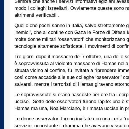
Sembra che anche i servizi informativi egiziani aves
modo i colleghi israeliani. Ovviamente queste sono no
altrimenti verificabili.
Quello che pochi sanno in Italia, salvo strettamente gli
‘nemici’, che al confine con Gaza le Forze di Difesa 
molte donne militari ‘osservatori’ che monitorizzano g
tecnologie altamente sofisticate, i movimenti di confi
Tre giorni dopo il massacro del 7 ottobre, una delle s
è sopravvissuta al violento massacro di Hamas nella 
situata vicino al confine, fu invitata a riprendere imm
così come accadde alle sue colleghe ‘osservatori’ con 
salvarsi, mentre i terroristi di Hamas giravano attor
Le sopravvissute si erano nascoste per ore fra i corpi
uccise. Sette delle osservatori furono rapite: una è st
Hamas ma una, Noa Marciano, è rimasta uccisa in pri
Le donne osservatori furono invitate con una certa ‘ru
servizio, nonostante il dramma che avevano vissuto 