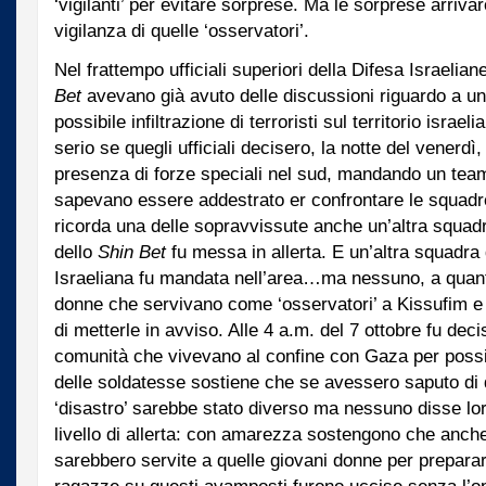
‘vigilanti’ per evitare sorprese. Ma le sorprese arriva
vigilanza di quelle ‘osservatori’.
Nel frattempo ufficiali superiori della Difesa Israelian
Bet
avevano già avuto delle discussioni riguardo a un
possibile infiltrazione di terroristi sul territorio israe
serio se quegli ufficiali decisero, la notte del venerdì
presenza di forze speciali nel sud, mandando un team 
sapevano essere addestrato er confrontare le squadre
ricorda una delle sopravvissute anche un’altra squadr
dello
Shin Bet
fu messa in allerta. E un’altra squadra d
Israeliana fu mandata nell’area…ma nessuno, a quant
donne che servivano come ‘osservatori’ a Kissufim e
di metterle in avviso. Alle 4 a.m. del 7 ottobre fu decis
comunità che vivevano al confine con Gaza per possibi
delle soldatesse sostiene che se avessero saputo di qu
‘disastro’ sarebbe stato diverso ma nessuno disse lor
livello di allerta: con amarezza sostengono che anc
sarebbero servite a quelle giovani donne per preparars