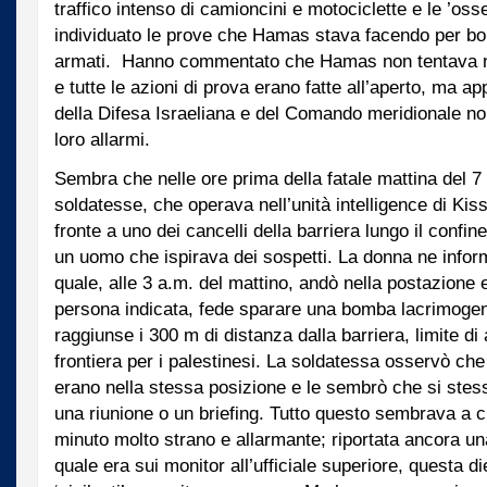
traffico intenso di camioncini e motociclette e le ’os
individuato le prove che Hamas stava facendo per bo
armati. Hanno commentato che Hamas non tentava 
e tutte le azioni di prova erano fatte all’aperto, ma ap
della Difesa Israeliana e del Comando meridionale no
loro allarmi.
Sembra che nelle ore prima della fatale mattina del 7 
soldatesse, che operava nell’unità intelligence di Kis
fronte a uno dei cancelli della barriera lungo il confin
un uomo che ispirava dei sospetti. La donna ne informò
quale, alle 3 a.m. del mattino, andò nella postazione 
persona indicata, fede sparare una bomba lacrimoge
raggiunse i 300 m di distanza dalla barriera, limite di
frontiera per i palestinesi. La soldatessa osservò che
erano nella stessa posizione e le sembrò che si stes
una riunione o un briefing. Tutto questo sembrava a 
minuto molto strano e allarmante; riportata ancora una
quale era sui monitor all’ufficiale superiore, questa d