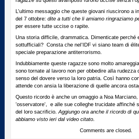
ragazze su questi avamposti furono uccise senza l’op
L’ultimo messaggio che queste giovani riuscirono a in
del 7 ottobre:
dite a tutti che li amiamo ringraziamo p
per essere tutte uccise o rapite.
Una storia difficile, drammatica. Dimenticate perché
sottufficiali? Consta che nel’IDF vi siano team di élite
speciale preparazione antiterrorismo.
Indubbiamente queste ragazze sono molto amareggiat
sono tornate al lavoro non per obbedire alla rudezz
senso del dovere verso la loro patria. Così hanno con
attende con ansia la liberazione di quelle ancora osta
Questo ricordo è anche un omaggio a Noa Marciano,
’osservatore’, e alle sue colleghe trucidate affinché s
del loro sacrificio.
Aggiungo ora anche il ricordo di q
abbiamo visto ieri dal video citato
.
Comments are closed.