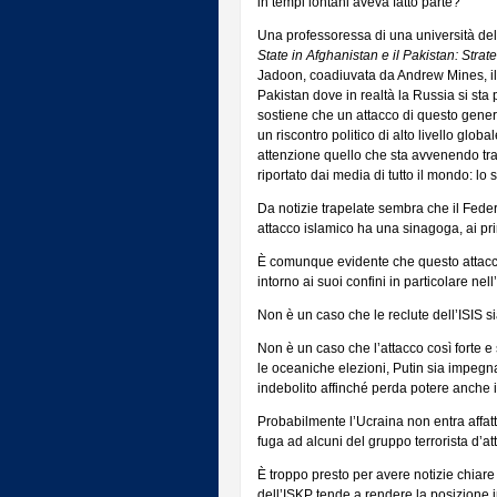
in tempi lontani aveva fatto parte?
Una professoressa di una università del
State in Afghanistan e il Pakistan: Strat
Jadoon, coadiuvata da Andrew Mines, il
Pakistan dove in realtà la Russia si st
sostiene che un attacco di questo genere
un riscontro politico di alto livello glo
attenzione quello che sta avvenendo tr
riportato dai media di tutto il mondo: lo
Da notizie trapelate sembra che il Feder
attacco islamico ha una sinagoga, ai pr
È comunque evidente che questo attacco
intorno ai suoi confini in particolare ne
Non è un caso che le reclute dell’ISIS si
Non è un caso che l’attacco così forte e
le oceaniche elezioni, Putin sia impegn
indebolito affinché perda potere anche i
Probabilmente l’Ucraina non entra affatt
fuga ad alcuni del gruppo terrorista d’at
È troppo presto per avere notizie chiare 
dell’ISKP tende a rendere la posizione i