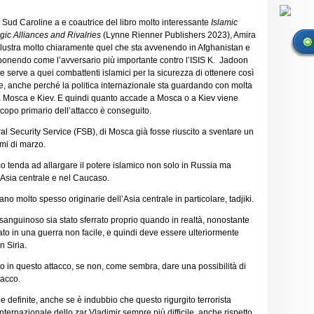
 Sud Caroline a e coautrice del libro molto interessante
Islamic
egic Alliances and Rivalries
(Lynne Rienner Publishers 2023), Amira
lustra molto chiaramente quel che sta avvenendo in Afghanistan e
a ponendo come l’avversario più importante contro l’ISIS K. Jadoon
 serve a quei combattenti islamici per la sicurezza di ottenere così
bale, anche perché la politica internazionale sta guardando con molta
a Mosca e Kiev. E quindi quanto accade a Mosca o a Kiev viene
 scopo primario dell’attacco è conseguito.
al Security Service (FSB), di Mosca già fosse riuscito a sventare un
imi di marzo.
 tenda ad allargare il potere islamico non solo in Russia ma
ll’Asia centrale e nel Caucaso.
ano molto spesso originarie dell’Asia centrale in particolare, tadjiki.
 sanguinoso sia stato sferrato proprio quando in realtà, nonostante
ato in una guerra non facile, e quindi deve essere ulteriormente
n Siria.
o in questo attacco, se non, come sembra, dare una possibilità di
tacco.
e definite, anche se è indubbio che questo rigurgito terrorista
nternazionale dello zar Vladimir sempre più difficile, anche rispetto