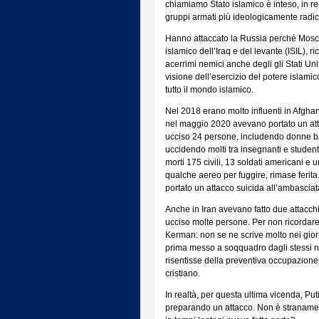
chiamiamo Stato islamico è inteso, in rea
gruppi armati più ideologicamente radic
Hanno attaccato la Russia perché Mosca
islamico dell’Iraq e del levante (ISIL), 
acerrimi nemici anche degli gli Stati Uni
visione dell’esercizio del potere islami
tutto il mondo islamico.
Nel 2018 erano molto influenti in Afghan
nel maggio 2020 avevano portato un at
ucciso 24 persone, includendo donne ba
uccidendo molti tra insegnanti e studen
morti 175 civili, 13 soldati americani e 
qualche aereo per fuggire, rimase ferit
portato un attacco suicida all’ambascia
Anche in Iran avevano fatto due attacch
ucciso molte persone. Per non ricordare 
Kerman: non se ne scrive molto nei giorn
prima messo a soqquadro dagli stessi ru
risentisse della preventiva occupazion
cristiano.
In realtà, per questa ultima vicenda, Put
preparando un attacco. Non è stranamente