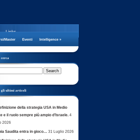
Links
si/Master
Eventi
Intelligence
»
cerca
gli ultimi articoli
efinizione della strategia USA in Medio
e e il ruolo sempre più ampio d’Israele.
4
o 2026
bia Saudita entra in gioco…
31 Luglio 2026