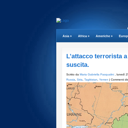
Asia
»
Africa
»
Americhe
»
Europ
L’attacco terrorista 
suscita.
Scritto da
Maria Gabriella Pasqualini
, lunedì 
Russia
,
Siria
,
Tagikistan
,
Yemen
|
Commenti disa