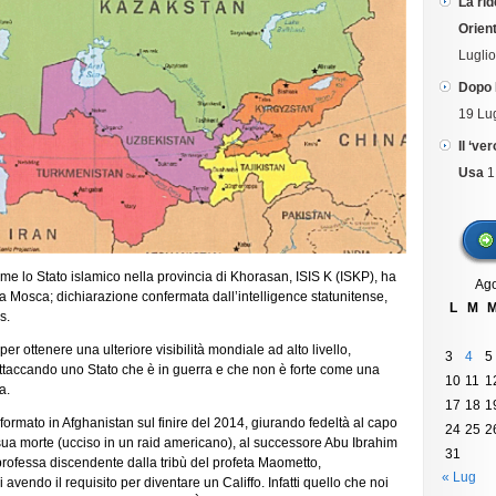
La rid
che
Orient
suscita.
Lugli
Dopo 
19 Lu
Il ‘ve
Usa
1
me lo Stato islamico nella provincia di Khorasan, ISIS K (ISKP), ha
Ago
 a Mosca; dichiarazione confermata dall’intelligence statunitense,
L
M
s.
 ottenere una ulteriore visibilità mondiale ad alto livello,
3
4
5
attaccando uno Stato che è in guerra e che non è forte come una
10
11
1
a.
17
18
1
ormato in Afghanistan sul finire del 2014, giurando fedeltà al capo
24
25
2
 sua morte (ucciso in un raid americano), al successore Abu Ibrahim
31
professa discendente dalla tribù del profeta Maometto,
« Lug
avendo il requisito per diventare un Califfo. Infatti quello che noi