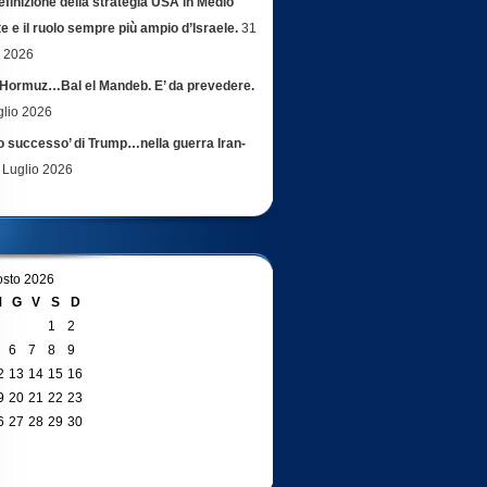
efinizione della strategia USA in Medio
e e il ruolo sempre più ampio d’Israele.
31
o 2026
Hormuz…Bal el Mandeb. E’ da prevedere.
glio 2026
ro successo’ di Trump…nella guerra Iran-
 Luglio 2026
sto 2026
M
G
V
S
D
1
2
6
7
8
9
2
13
14
15
16
9
20
21
22
23
6
27
28
29
30