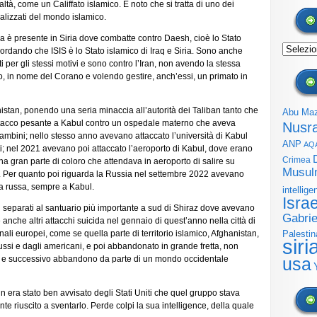
ltà, come un Califfato islamico. È noto che si tratta di uno dei
alizzati del mondo islamico.
 è presente in Siria dove combatte contro Daesh, cioè lo Stato
Archivi
ricordando che ISIS è lo Stato islamico di Iraq e Siria. Sono anche
ti per gli stessi motivi e sono contro l’Iran, non avendo la stessa
co, in nome del Corano e volendo gestire, anch’essi, un primato in
istan, ponendo una seria minaccia all’autorità dei Taliban tanto che
Abu Ma
tacco pesante a Kabul contro un ospedale materno che aveva
Nusr
mbini; nello stesso anno avevano attaccato l’università di Kabul
ANP
AQ
ti; nel 2021 avevano poi attaccato l’aeroporto di Kabul, dove erano
Crimea
una gran parte di coloro che attendava in aeroporto di salire su
Musul
a. Per quanto poi riguarda la Russia nel settembre 2022 avevano
ta russa, sempre a Kabul.
intellige
Isra
i separati al santuario più importante a sud di Shiraz dove avevano
Gabrie
anche altri attacchi suicida nel gennaio di quest’anno nella città di
ali europei, come se quella parte di territorio islamico, Afghanistan,
Palestin
siri
ssi e dagli americani, e poi abbandonato in grande fretta, non
e e successivo abbandono da parte di un mondo occidentale
usa
in era stato ben avvisato degli Stati Uniti che quel gruppo stava
 riuscito a sventarlo. Perde colpi la sua intelligence, della quale