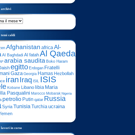
archivi
temi caldi
Afghanistan
Al-
africa
zen
Al Qaeda
a
Al fatah
Al Baghdadi
arabia saudita
Boko Haram
AP
egitto
Fratelli
Daish
Erdogan
mani
Gaza
Hamas
Hezbollah
Georgia
ISIS
iran
Iraq
nce
ISIL
ele
Maria
libia
Libano
Kobane
lla Pasqualini
Marocco
Mobarak
Nigeria
Russia
petrolio
Putin
a
qatar
a
Tunisia
ucraina
Turchia
Syria
Yemen
lavori in corso