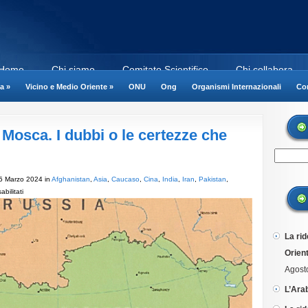
Home
Chi siamo
Comitato Scientifico
Chi collabora
a
»
Vicino e Medio Oriente
»
ONU
Ong
Organismi Internazionali
Cor
a Mosca. I dubbi o le certezze che
25 Marzo 2024 in
Afghanistan
,
Asia
,
Caucaso
,
Cina
,
India
,
Iran
,
Pakistan
,
su
bilitati
L’attacco
terrorista
a
La rid
Mosca.
Orient
I
dubbi
Agost
o
L’Ara
le
certezze