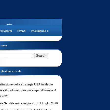
Links
si/Master
Eventi
Intelligence
»
cerca
gli ultimi articoli
efinizione della strategia USA in Medio
e e il ruolo sempre più ampio d’Israele.
4
o 2026
bia Saudita entra in gioco…
31 Luglio 2026