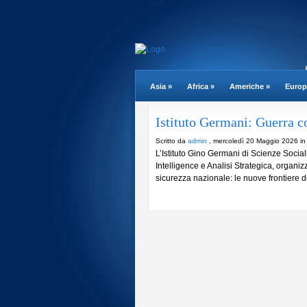
Asia
»
Africa
»
Americhe
»
Europ
Istituto Germani: Guerra co
Scritto da
admin
, mercoledì 20 Maggio 2026 i
L’Istituto Gino Germani di Scienze Social
Intelligence e Analisi Strategica, organiz
sicurezza nazionale: le nuove frontiere del