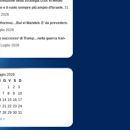
efinizione della strategia USA in Medio
e e il ruolo sempre più ampio d’Israele.
31
o 2026
Hormuz…Bal el Mandeb. E’ da prevedere.
glio 2026
ro successo’ di Trump…nella guerra Iran-
 Luglio 2026
gio 2026
M
G
V
S
D
1
2
3
7
8
9
10
3
14
15
16
17
0
21
22
23
24
7
28
29
30
31
u »