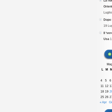
La rid
Orient
Lugli
Dopo 
19 Lu
Il ‘ve
Usa
1
Mag
L
M
4
5
6
11
12
1
18
19
2
25
26
2
« Apr
Gi