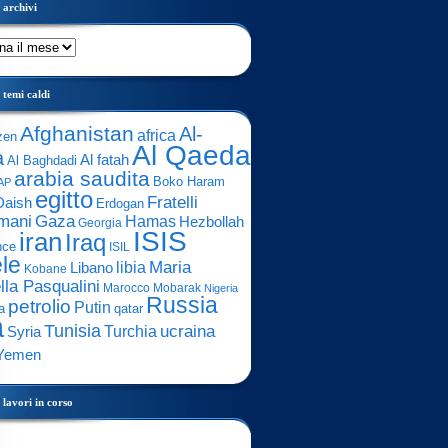
archivi
temi caldi
Afghanistan
Al-
africa
zen
Al Qaeda
a
Al fatah
Al Baghdadi
arabia saudita
Boko Haram
AP
egitto
Fratelli
Daish
Erdogan
mani
Gaza
Hamas
Hezbollah
Georgia
ISIS
iran
Iraq
nce
ISIL
ele
Maria
libia
Libano
Kobane
lla Pasqualini
Marocco
Mobarak
Nigeria
Russia
petrolio
Putin
a
qatar
a
Tunisia
ucraina
Turchia
Syria
Yemen
lavori in corso