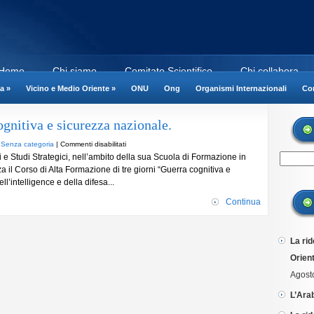
Home
Chi siamo
Comitato Scientifico
Chi collabora
a
»
Vicino e Medio Oriente
»
ONU
Ong
Organismi Internazionali
Cor
gnitiva e sicurezza nazionale.
su
n
Senza categoria
|
Commenti disabilitati
i e Studi Strategici, nell’ambito della sua Scuola di Formazione in
Istituto
za il Corso di Alta Formazione di tre giorni “Guerra cognitiva e
Germani:
l’intelligence e della difesa...
Guerra
cognitiva
Continua
e
sicurezza
nazionale.
La rid
Orient
Agost
L’Ara