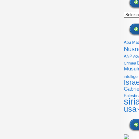
Archivi
Abu Ma
Nusr
ANP
AQ
Crimea
Musul
intellige
Isra
Gabrie
Palestin
siri
usa