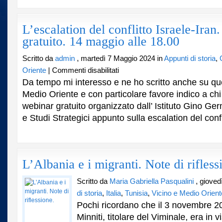
Sci
Soci
e
L’escalation del conflitto Israele-Ira
Stud
gratuito. 14 maggio alle 18.00
Stra
Scritto da
admin
, martedì 7 Maggio 2024 in
Appunti di storia
,
su
Oriente
|
Commenti disabilitati
L’escalation
Da tempo mi interesso e ne ho scritto anche su ques
del
Medio Oriente e con particolare favore indico a chi
conflitto
webinar gratuito organizzato dall’ Istituto Gino Ge
Israele-
Iran.
e Studi Strategici appunto sulla escalation del conflit
Un
webinar
gratuito.
14
maggio
L’Albania e i migranti. Note di rifless
alle
18.00
Scritto da
Maria Gabriella Pasqualini
, gioved
di storia
,
Italia
,
Tunisia
,
Vicino e Medio Orient
Pochi ricordano che il 3 novembre 201
Minniti, titolare del Viminale, era in vi