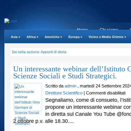
Home
Chi siamo
Asia
»
Africa
»
Americhe
»
Europa
»
Vicino e Medio Oriente
»
Sei nella sezione: Appunti di storia
Un interessante webinar dell’Istituto
Scienze Sociali e Studi Strategici.
Scritto da
admin
, martedì 24 Settembre 202
su
Direttore Scientifico
|
Commenti disabilitati
Un
Segnaliamo, come di consueto, l’Isti
inte
propone un interessante webinar con s
web
in diretta sul Canale You Tube @fon
dell’
Gin
2 ottobre p.v. alle 18.30....
Ger
di