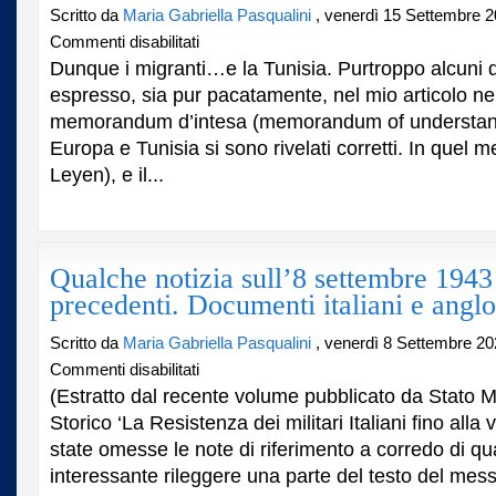
Scritto da
Maria Gabriella Pasqualini
, venerdì 15 Settembre 2
su
Commenti disabilitati
Dunque
Dunque i migranti…e la Tunisia. Purtroppo alcuni
i
espresso, sia pur pacatamente, nel mio articolo nel
migranti…
memorandum d’intesa (memorandum of understan
e
la
Europa e Tunisia si sono rivelati corretti. In quel 
Tunisia.
Leyen), e il...
Qualche notizia sull’8 settembre 1943
precedenti. Documenti italiani e angl
Scritto da
Maria Gabriella Pasqualini
, venerdì 8 Settembre 20
su
Commenti disabilitati
Qualche
(Estratto dal recente volume pubblicato da Stato M
notizia
Storico ‘La Resistenza dei militari Italiani fino alla v
sull’8
state omesse le note di riferimento a corredo di qua
settembre
1943
interessante rileggere una parte del testo del mess
e