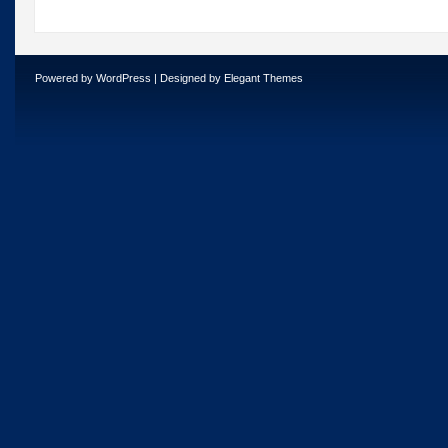
giorni
precedenti.
Documenti
italiani
Powered by
WordPress
| Designed by
Elegant Themes
e
anglo-
americani.