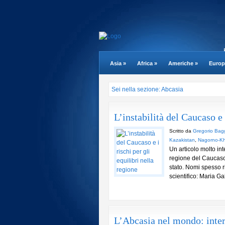
Asia
»
Africa
»
Americhe
»
Europ
Sei nella sezione: Abcasia
L’instabilità del Caucaso e 
Scritto da
Gregorio Bag
Kazakistan
,
Nagorno-K
Un articolo molto i
regione del Caucaso
stato. Nomi spesso ri
scientifico: Maria Gab
L’Abcasia nel mondo: inter