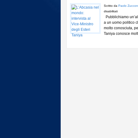
Scritto da
Paolo Zuccon
su
disabilitati
Pubblichiamo un’altr
L’Abcasia
a un uomo politico c
nel
molto conosciuta, per
mondo:
Taniya conosce molto
intervista
al
Vice-
Ministro
degli
Esteri
Taniya