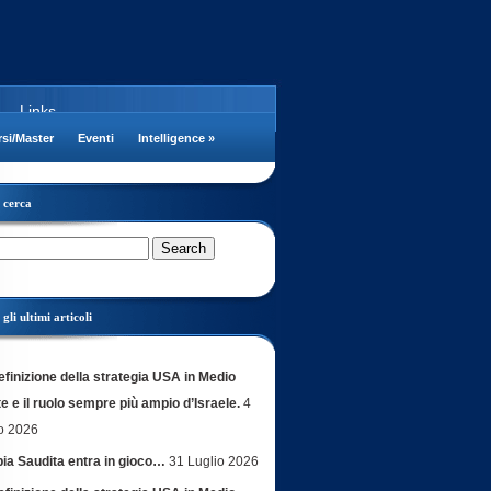
Links
si/Master
Eventi
Intelligence
»
cerca
gli ultimi articoli
efinizione della strategia USA in Medio
e e il ruolo sempre più ampio d’Israele.
4
o 2026
bia Saudita entra in gioco…
31 Luglio 2026