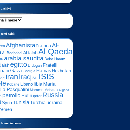
archivi
temi caldi
Afghanistan
Al-
africa
zen
Al Qaeda
a
Al fatah
Al Baghdadi
arabia saudita
Boko Haram
AP
egitto
Fratelli
Daish
Erdogan
mani
Gaza
Hamas
Hezbollah
Georgia
ISIS
iran
Iraq
nce
ISIL
ele
Maria
libia
Libano
Kobane
lla Pasqualini
Marocco
Mobarak
Nigeria
Russia
petrolio
Putin
a
qatar
a
Tunisia
ucraina
Turchia
Syria
Yemen
lavori in corso