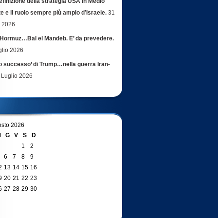
efinizione della strategia USA in Medio
e e il ruolo sempre più ampio d’Israele.
31
o 2026
Hormuz…Bal el Mandeb. E’ da prevedere.
glio 2026
ro successo’ di Trump…nella guerra Iran-
 Luglio 2026
sto 2026
M
G
V
S
D
1
2
6
7
8
9
2
13
14
15
16
9
20
21
22
23
6
27
28
29
30