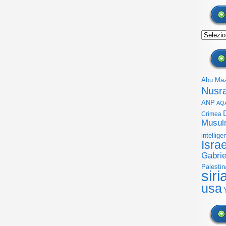
Archivi
Abu Ma
Nusr
ANP
AQ
Crimea
Musul
intellige
Isra
Gabrie
Palestin
siri
usa