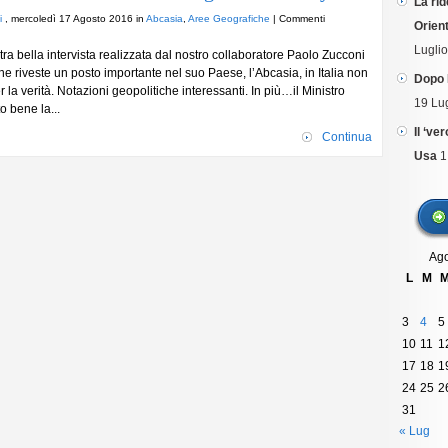
La rid
nella
i
, mercoledì 17 Agosto 2016 in
Abcasia
,
Aree Geografiche
|
Commenti
Orient
regione
Lugli
a bella intervista realizzata dal nostro collaboratore Paolo Zucconi
he riveste un posto importante nel suo Paese, l’Abcasia, in Italia non
Dopo 
 la verità. Notazioni geopolitiche interessanti. In più…il Ministro
19 Lu
 bene la...
Il ‘ve
Continua
Usa
1
Ago
L
M
3
4
5
10
11
1
17
18
1
24
25
2
31
« Lug