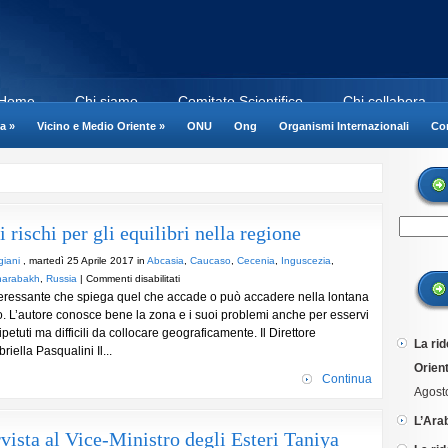
Home
Chi siamo
Comitato Scientifico
Chi collabora
a
»
Vicino e Medio Oriente
»
ONU
Ong
Organismi Internazionali
Cor
i rischi per gli equilibri nella regione
giani
, martedì 25 Aprile 2017 in
Abcasia
,
Caucaso
,
Cecenia
,
Inguscezia
,
su
harabakh
,
Russia
|
Commenti disabilitati
nteressante che spiega quel che accade o può accadere nella lontana
L’instabilità
. L’autore conosce bene la zona e i suoi problemi anche per esservi
del
petuti ma difficili da collocare geograficamente. Il Direttore
Caucaso
La rid
riella Pasqualini Il...
e
Orient
i
Continua
rischi
Agost
per
L’Ara
gli
vista al Vice-Ministro degli Esteri Taniya
equilibri