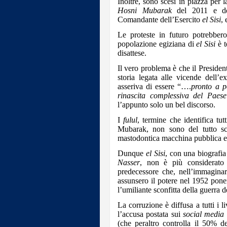
Inoltre, sono scesi in piazza per 
Hosni Mubarak
del 2011 e de
Comandante dell’Esercito
el Sisi
, 
Le proteste in futuro potrebbero
popolazione egiziana di
el Sisi
è t
disattese.
Il vero problema è che il Presiden
storia legata alle vicende dell’
asseriva di essere “….
pronto a p
rinascita complessiva del Paese
l’appunto solo un bel discorso.
I
fulul
, termine che identifica tu
Mubarak, non sono del tutto sco
mastodontica macchina pubblica eg
Dunque
el Sisi
, con una biografia
Nasser
, non è più considerato i
predecessore che, nell’immaginari
assunsero il potere nel 1952 pone
l’umiliante sconfitta della guerra d
La corruzione è diffusa a tutti i li
l’accusa postata sui
social media
(che peraltro controlla il 50% de