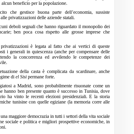
a alcun beneficio per la popolazione.
cito che gestisce buona parte dell’economia, sussiste
lle privatizzazioni delle aziende statali.
lcuni deboli segnali che hanno riguardato il monopolio dei
ancarie; ben poca cosa rispetto alle grosse imprese che
privatizzazioni è legata al fatto che ai vertici di queste
sti i generali in quiescenza (anche per compensare delle
attendo la concorrenza ed avvilendo le competenze dei
ile.
etuazione della casta è complicata da scardinare, anche
regime di
el Sisi
permane forte.
ugiatosi a Madrid, sono probabilmente risuonate come un
che hanno ben presente quanto è successo in Tunisia, dove
io ha vinto le recenti elezioni presidenziali. E la storia
amiche tunisine con quelle egiziane (la memoria corre alle
una maggiore democrazia in tutti i settori della vita sociale
ne sociale e politica e migliori prospettive economiche, in
oni.