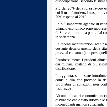
disoccupazione, secondo le stime u
Più del 26% della forza lavoro eg
cui il manifatturiero, i trasporti e,
70% rispetto al 2019.
Le più importanti agenzie di
rati
bilancio economico sono rappresent
di Suez e, in minima parte, dal com
in sofferenza.
Le recenti manifestazioni scaturisc
costante deterioramento della situ
prezzi al consumo (compresi quelli
Paradossalmente i prodotti aliment
dai militari, costano di più rispe
distribuzione.
In aggiunta, sono state introdott
come quella che prevede la dem
proprietari di abitazioni non con
residenze).
Alcuni indicatori economici, tra cui
di bilancio che è stato ridotto e le
incoraggianti ma non sufficienti.