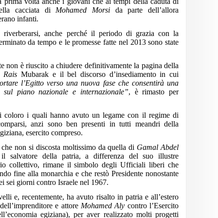
la prima volta anche i giovani che ai tempi della caduta di
lla cacciata di
Mohamed Morsi
da parte dell’allora
erano infanti.
 riverberarsi, anche perché il periodo di grazia con la
erminato da tempo e le promesse fatte nel 2013 sono state
te non è riuscito a chiudere definitivamente la pagina della
ex
Rais
Mubarak e il bel discorso d’insediamento in cui
ortare l’Egitto verso una nuova fase che consentirà una
 sul piano nazionale e internazionale”
, è rimasto per
tti coloro i quali hanno avuto un legame con il regime di
mparsi, anzi sono ben presenti in tutti meandri della
iziana, esercito compreso.
 che non si discosta moltissimo da quella di
Gamal Abdel
l salvatore della patria, a differenza del suo illustre
o collettivo, rimane il simbolo degli Ufficiali liberi che
ndo fine alla monarchia e che restò Presidente nonostante
ei sei giorni contro Israele nel 1967.
velli e, recentemente, ha avuto risalto in patria e all’estero
dell’imprenditore e attore
Mohamed Aly
contro l’Esercito
ll’economia egiziana), per aver realizzato molti progetti