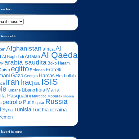
archivi
temi caldi
Afghanistan
Al-
africa
zen
Al Qaeda
a
Al fatah
Al Baghdadi
arabia saudita
Boko Haram
AP
egitto
Fratelli
Daish
Erdogan
mani
Gaza
Hamas
Hezbollah
Georgia
ISIS
iran
Iraq
nce
ISIL
ele
Maria
libia
Libano
Kobane
lla Pasqualini
Marocco
Mobarak
Nigeria
Russia
petrolio
Putin
a
qatar
a
Tunisia
ucraina
Turchia
Syria
Yemen
lavori in corso