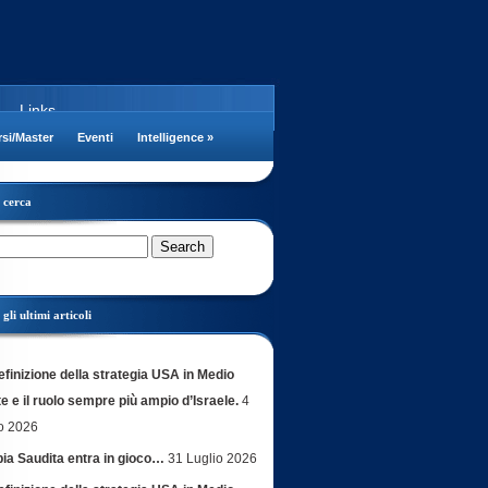
Links
si/Master
Eventi
Intelligence
»
cerca
gli ultimi articoli
efinizione della strategia USA in Medio
e e il ruolo sempre più ampio d’Israele.
4
o 2026
bia Saudita entra in gioco…
31 Luglio 2026