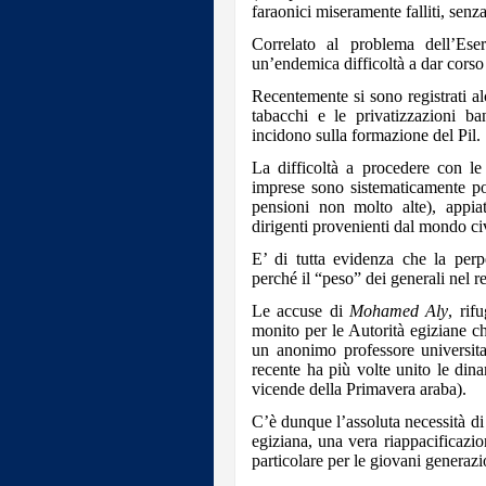
faraonici miseramente falliti, senz
Correlato al problema dell’Eser
un’endemica difficoltà a dar corso a
Recentemente si sono registrati a
tabacchi e le privatizzazioni b
incidono sulla formazione del Pil.
La difficoltà a procedere con le 
imprese sono sistematicamente po
pensioni non molto alte), appi
dirigenti provenienti dal mondo civ
E’ di tutta evidenza che la perp
perché il “peso” dei generali nel 
Le accuse di
Mohamed Aly
, rif
monito per le Autorità egiziane 
un anonimo professore universitar
recente ha più volte unito le din
vicende della Primavera araba).
C’è dunque l’assoluta necessità di 
egiziana, una vera riappacificazio
particolare per le giovani generazi