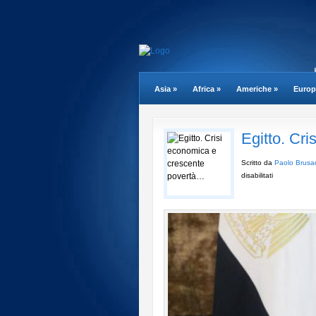
Asia
»
Africa
»
Americhe
»
Europ
Egitto. Cr
Scritto da
Paolo Brusa
su
disabilitati
Egitto.
Crisi
economica
e
crescente
povertà…