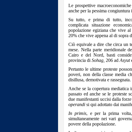
Le prospettive macroeconomiche a
anche per la pessima congiuntura 
Su tutto, e prima di tutto, inc
complicata situazione economi
popolazione egiziana che vive al d
20% che vive appena al di sopra di
Ciò equivale a dire che circa un t
mese. Nella parte meridionale del
Cairo e del Nord, basti conside
provincia di
Sohag,
206 ad
Asyut
Pertanto le ultime proteste posson
poveri, non della classe media c
disillusa, demotivata e rassegnata.
Anche se la copertura mediatica i
passato ed anche se le proteste s
due manifestanti uccisi dalla forz
operandi
si qui adottato dai manife
In primis
, e per la prima volta
simultaneamente nei vari governa
povere della popolazione.