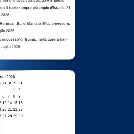
efinizione della strategia USA in Medio
e e il ruolo sempre più ampio d’Israele.
31
o 2026
Hormuz…Bal el Mandeb. E’ da prevedere.
glio 2026
ro successo’ di Trump…nella guerra Iran-
 Luglio 2026
sto 2026
M
G
V
S
D
1
2
6
7
8
9
2
13
14
15
16
9
20
21
22
23
6
27
28
29
30