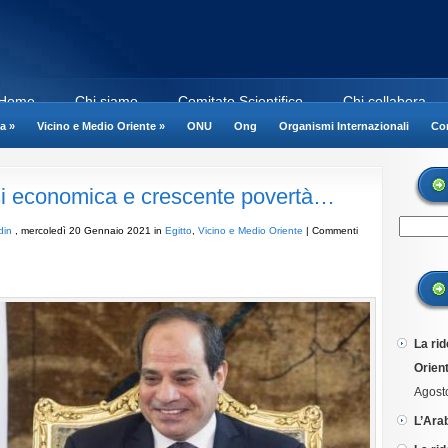
Home
Chi siamo
Comitato Scientifico
Chi collabora
a
»
Vicino e Medio Oriente
»
ONU
Ong
Organismi Internazionali
Cor
isi economica e crescente povertà…
din
, mercoledì 20 Gennaio 2021 in
Egitto
,
Vicino e Medio Oriente
|
Commenti
La rid
Orient
Agost
L’Ara