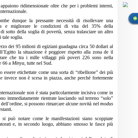
ppaiono ridimensionate oltre che per i problemi interni,
internazionale.
ombe dunque la pressante necessità di risollevare una
ca e migliorare le condizioni di vita del 35% della
i sotto della soglia di povertà, senza tralasciare un altro
 tale soglia.
erzo dei 95 milioni di egiziani guadagna circa 50 dollari al
l’Egitto la situazione è peggiore rispetto alla zona de il
rare che tra i mille villaggi più poveri 226 sono nella
e 66 a
Minya,
tutte nel Sud.
o essere etichettate come una sorta di “ribellione” dei più
he invece non è scesa in piazza, anche perché fortemente
nternazionale non è stata particolarmente incisiva come in
ono immediatamente rientrate lasciando sul terreno “solo”
e dell’ordine, si possono rimarcare alcune novità nel
modus
stanti.
, si può notare come le manifestazioni siano scoppiate
torati e, in secondo luogo, abbiano smosso le fasce più