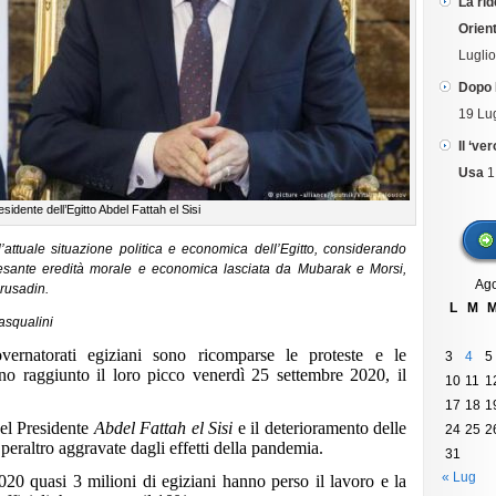
La rid
Orient
Lugli
Dopo 
19 Lu
Il ‘ve
Usa
1
residente dell’Egitto Abdel Fattah el Sisi
attuale situazione politica e economica dell’Egitto, considerando
pesante eredità morale e economica lasciata da Mubarak e Morsi,
Ago
Brusadin.
L
M
Pasqualini
vernatorati egiziani sono ricomparse le proteste e le
3
4
5
no raggiunto il loro picco venerdì 25 settembre 2020, il
10
11
1
17
18
1
del Presidente
Abdel Fattah el Sisi
e il deterioramento delle
24
25
2
peraltro aggravate dagli effetti della pandemia.
31
« Lug
20 quasi 3 milioni di egiziani hanno perso il lavoro e la