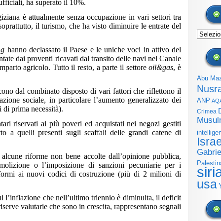
fficiali, ha superato il 10%.
iziana è attualmente senza occupazione in vari settori tra
 soprattutto, il turismo, che ha visto diminuire le entrate del
Archivi
ng
hanno declassato il Paese e le uniche voci in attivo del
ate dai proventi ricavati dal transito delle navi nel Canale
parto agricolo. Tutto il resto, a parte il settore
oil&gas
, è
Abu Ma
Nusr
ono dal combinato disposto di vari fattori che riflettono il
azione sociale, in particolare l’aumento generalizzato dei
ANP
AQ
 di prima necessità).
Crimea
Musul
ari riservati ai più poveri ed acquistati nei negozi gestiti
tto a quelli presenti sugli scaffali delle grandi catene di
intellige
Isra
Gabrie
e alcune riforme non bene accolte dall’opinione pubblica,
Palestin
olizione o l’imposizione di sanzioni pecuniarie per i
siri
formi ai nuovi codici di costruzione (più di 2 milioni di
usa
 l’inflazione che nell’ultimo triennio è diminuita, il deficit
 riserve valutarie che sono in crescita, rappresentano segnali