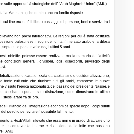
e sulle opportunità strategiche dell’ “Arab Maghreb Union” (AMU).
alla Mauritania, che non ha ancora fornito risposte.
cui fine era ed è il libero passaggio di persone, beni e servizi tra i
sollevano non pochi interrogativi. Le regioni per cui è stata costituita
questione palestinese, i sogni dell’unità, il mercato arabo e la difesa
 soprattutto per le rivolte negli ultimi 5 anni.
sti obiettivi potesse essere realizzato ma la memoria dell’attività
ondizioni generali, divisioni, lotte, disaccordi, privilegio degli
tivi.
lobalizzazione, caratterizzata da capitalismo e occidentalizzazione,
ome fonte culturale che riunisce tutti gli arabi, comprese le nuove
é vissuto l’epoca nazionalista del passato del presidente Nasser, e
nieri che hanno portato solo distruzione, come dimostrano le ultime
 stessi arabi fra di loro.
ede il rilancio dell’integrazione economica specie dopo i colpi subiti
l petrolio per evitare il possibile fallimento.
merito a Hezb’Allah, rilevato che essa non è in grado di attivare uno
per le controversie interne e risoluzione delle lotte che possono
re l’AMU.