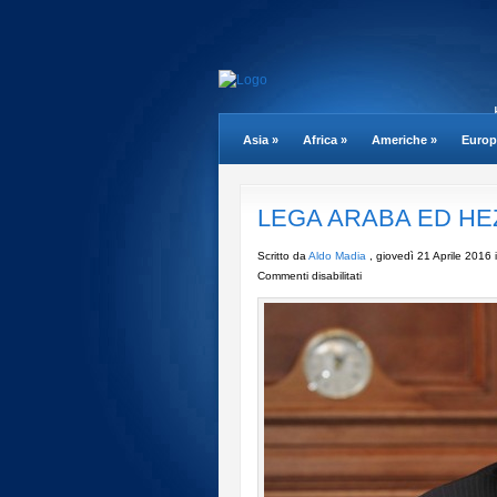
Asia
»
Africa
»
Americhe
»
Europ
LEGA ARABA ED HE
Scritto da
Aldo Madia
, giovedì 21 Aprile 2016 
su
Commenti disabilitati
LEGA
ARABA
ED
HEZB’
ALLAH