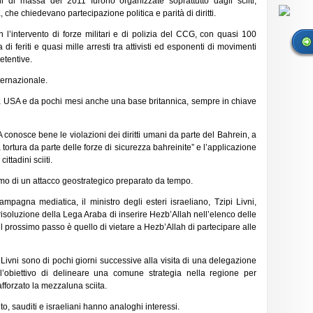
ni di massa del 2011 furono organizzate soprattutto dagli sciiti,
he chiedevano partecipazione politica e parità di diritti.
 l’intervento di forze militari e di polizia del CCG, con quasi 100
di feriti e quasi mille arresti tra attivisti ed esponenti di movimenti
etentive.
ternazionale.
tta USA e da pochi mesi anche una base britannica, sempre in chiave
conosce bene le violazioni dei diritti umani da parte del Bahrein, a
tortura da parte delle forze di sicurezza bahreinite” e l’applicazione
ittadini sciiti.
dromo di un attacco geostrategico preparato da tempo.
agna mediatica, il ministro degli esteri israeliano, Tzipi Livni,
isoluzione della Lega Araba di inserire Hezb’Allah nell’elenco delle
il prossimo passo è quello di vietare a Hezb’Allah di partecipare alle
 Livni sono di pochi giorni successive alla visita di una delegazione
 l’obiettivo di delineare una comune strategia nella regione per
fforzato la mezzaluna sciita.
, sauditi e israeliani hanno analoghi interessi.