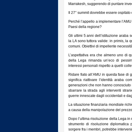
Marrakesh, suggerendo di puntare invec
Il 27° summit dovrebbe essere ospitato d
Perché l’appello a implementare l’AMU il 
Paesi della regione?
Gli ultimi 5 anni dell’istituzione araba 
la LA sono tuttora valide: in primis, la 
comuni. Obiettivi di impellente necessità,
L’aspettativa era che almeno uno di que
della Lega rimanda un’eco di pessime c
interessi personali rispetto a quelli collet
Ridare fiato all’AMU in questa fase di g
significa riattivare l’identità araba c
generazioni che non hanno conosciuto n
sbarrare la strada agli interventi stra
guerre innescate dagli occidentali e dagli
La situazione finanziaria mondiale richi
a causa della manipolazione del prezzo de
Dopo l’ultima risoluzione della Lega in 
strumento di risoluzione diplomatica 
sorgere fra i membri, potrebbe interveni