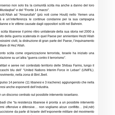
onsenso non solo tra la comunità sciita ma anche a danno del loro
 “Mustaqbal” e del “Fronte 14 marzo”.
i Hezb’Allah ad “Ansarullah” (più noti come Houti) nello Yemen una
ità e un’interferenza le continue condanne per la sua campagna
danne e le vittime causate dagli oppositori sciiti nel Bahrein.
ciita libanese il primo ritiro unilaterale della sua storia nel 2000 a
esito della guerra scatenata in quel Paese per annientare Hezb’Allah
sissimi civili, la distruzione di gran parte del Paese, l’inquinamento
itare di Hez’Allah.
nto sciita come organizzazione terrorista, Israele ha iniziato una
zione su un’altra “guerra contro il terrorismo”.
litari e aeree nel contestato territorio delle Shibaa Farms, lungo il
caschi blu dell’ “United Nations Interim Force in Leban” (UNIFIL).
l movimento, nella zona di Bint Jbeil.
pulso 14 persone (11 libanesi e 3 irachene) aggiungendo che nella
mpresi anche esponenti dell’industria.
un discorso centrato sul possibile intervento israeliano.
badì che “la resistenza libanese è pronta a un possibile intervento
mi offensive e difensive… non vogliamo alcun conflitto… (né,ndr)
ll’uccisione da parte di Israele dell’esponente militare del movimento