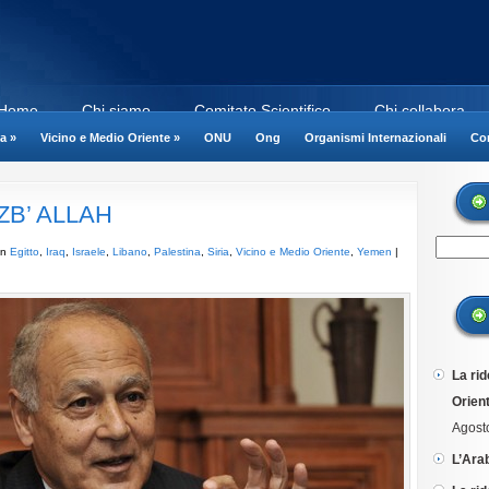
Home
Chi siamo
Comitato Scientifico
Chi collabora
a
»
Vicino e Medio Oriente
»
ONU
Ong
Organismi Internazionali
Cor
ZB’ ALLAH
in
Egitto
,
Iraq
,
Israele
,
Libano
,
Palestina
,
Siria
,
Vicino e Medio Oriente
,
Yemen
|
La rid
Orient
Agost
L’Ara