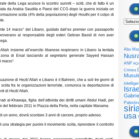
ale della Lega acuisce lo scontro sunniti – sciiti, che di fatto è un
nciata da Arabia Saudita e Paesi del CCG dopo la guerra iniziata un
ormazione sciita (4% della popolazione) degli Houthi per il colpo di
te.
Archivi
nte 14 marzo” del Libano, guidato dall’ex premier con passaporto
improverano al responsabile degli esteri Gebran Bassil di non aver
Lega.
Abu Ma
Allah insieme all’esercito libanese respinsero in Libano la tentata
Nusr
lla zona di Ersal lasciando al segretario generale Sayyed Hassan
4 marzo”.
ANP
AQ
Crimea
Musul
azione di Hezb’Allah e Libano è il Bahrein, che a soli tre giorni di
intellige
sciita fra le organizzazioni terroriste, comunica la deportazione di
Isra
anti di Hezb’Allah.
Gabrie
ab al-Khawaja, figlia dell’attivista dei diritti umani Abdul Hadi, per
Palestin
siri
i del febbraio 2011 in Piazza della Perla, nella capitale Manama.
usa
io di un anno, dovrà scontare 3 anni di carcere, proprio adesso.
i una strategia per punire il movimento sciita, riprendere il controllo