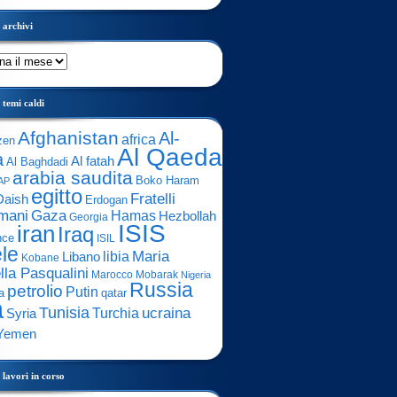
archivi
temi caldi
Afghanistan
Al-
africa
zen
Al Qaeda
a
Al fatah
Al Baghdadi
arabia saudita
Boko Haram
AP
egitto
Fratelli
Daish
Erdogan
mani
Gaza
Hamas
Hezbollah
Georgia
ISIS
iran
Iraq
nce
ISIL
ele
Maria
libia
Libano
Kobane
lla Pasqualini
Marocco
Mobarak
Nigeria
Russia
petrolio
Putin
a
qatar
a
Tunisia
ucraina
Turchia
Syria
Yemen
lavori in corso