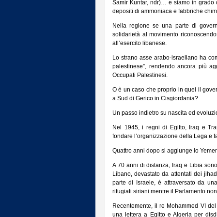
Samir Kuntar, ndr)… e siamo in grado d
depositi di ammoniaca e fabbriche chimi
Nella regione se una parte di govern
solidarietà al movimento riconoscendone
all’esercito libanese.
Lo strano asse arabo-israeliano ha com
palestinese”, rendendo ancora più aggr
Occupati Palestinesi.
O è un caso che proprio in quei il gover
a Sud di Gerico in Cisgiordania?
Un passo indietro su nascita ed evoluzi
Nel 1945, i regni di Egitto, Iraq e T
fondare l’organizzazione della Lega e fa
Quattro anni dopo si aggiunge lo Yemen 
A 70 anni di distanza, Iraq e Libia sono
Libano, devastato da attentati dei jihad
parte di Israele, è attraversato da un
rifugiati siriani mentre il Parlamento no
Recentemente, il re Mohammed VI del 
una lettera a Egitto e Algeria per disd