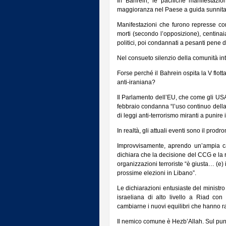
In Bahrein, le pacifiche manifestazio
maggioranza nel Paese a guida sunnita, c
Manifestazioni che furono represse con
morti (secondo l’opposizione), centinaia 
politici, poi condannati a pesanti pene d
Nel consueto silenzio della comunità in
Forse perché il Bahrein ospita la V flo
anti-iraniana?
Il Parlamento dell’EU, che come gli USA 
febbraio condanna “l’uso continuo della 
di leggi anti-terrorismo miranti a punire i c
In realtà, gli attuali eventi sono il pro
Improvvisamente, aprendo un’ampia camp
dichiara che la decisione del CCG e la r
organizzazioni terroriste “è giusta… (e) 
prossime elezioni in Libano”.
Le dichiarazioni entusiaste del ministro
israeliana di alto livello a Riad con
cambiarne i nuovi equilibri che hanno ra
Il nemico comune è Hezb’Allah. Sul punto