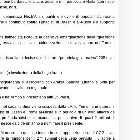
i bombardare…le città israeliane e in particolare Haifa (con i suoi
che, ndr).
i demonizza Hezb’Allah, partiti e movimenti popolari dichiarano
 il contributo contro i jihadisti di Daesh e al-Nusra e il supporto
e immediata ricaduta la definitiva emarginazione della “questione
essiva la politica di colonizzazione e devastazione nei Territori
no israeliano decise di dichiarare “proprietà governativa” 235 ettari
one (o involuzione) della Lega Araba.
ransgiordania si associano con Arabia Saudita, Libano e Siria per
vorire lo sviluppo regionale.
e nel tempo si presentano altri 15 Paesi.
 nel caos, la Siria viene sospesa dalla LA, lo Yemen è in guerra, il
isti di Daesh e Fronte al-Nusra e in pericolo di un altro attacco da
a profonda crisi socio-economica per l’arrivo di quasi 2 milioni di
n riesce da oltre un anno a nominare il presidente.
Marocco, da qualche tempo in contrapposizione con il CCG, invia
ire la riunione per il 27° summit della Lega prevista il 6 aprile a