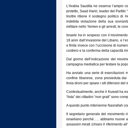
L’Arabia Saudita ne osserva l’ampio c
protetto, Saad Hariri, leader del Partito
Inoltre ritiene il sostegno politico d
indebita violazione della sua sovran
militare nello Yemen e gli arresti, le con
Israele ha in sospeso con il movimento s
18 anni dall’invasione del Libano, e l’
e finita invece con l’uccisione di numero
costiero e la conferma della capacità mil
Dal giorno dell’indicazione del movime
campagna mediatica per testare la popola
Ha avviato una serie di esercitazioni mi
confine libanese, zona presieduta dai 
Invia droni per spiare i siti difensivi de
Contestualmente, anche il Kuwait ha es
“lista” dei cittadini “non grati” sono co
A questo punto intervenne Nasrallah con 
Il segretario generale del movimento ri
israeliano perché….. abbiamo nuove ar
assassini mirati (chiaro il riferimento a