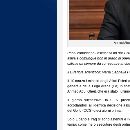
Ahmed Abul 
Pochi conoscono l’esistenza fin dal 194
attiva e comunque non in grado di opera
difficile da sempre da conseguire anche 
Il Direttore scientifico: Maria Gabriella 
Il 10 marzo i ministri degli Affari Esteri
generale della Lega Araba (LA) in sost
Ahmed Abul Gheit, che era stato l’ultimo
Il giorno successivo, la L. A. procl
accodandosi all’identica decisione as
del Golfo (CCG) dieci giorni prima.
Solo Libano e Iraq si sono astenuti e l
tempo come mero esecutore degli ordini