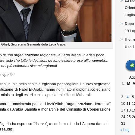
La rid
Orient
Lugli
Dopo 
19 Lu
Il ‘ve
Gheit, Segretario Generale della Lega Araba
Usa
1
5 di una organizzazione regionale, la Lega Araba, in effetti poco
re visto che tutte le decisioni devono essere prese all’unanimità…
nei più collaudati sistemi regionali.
Pasqualini
Ago
L
M
 arabi, riuniti nella capitale egiziana per scegliere il nuovo segretario
ituzione di Nabil El-Arabi, hanno nominato il diplomatico egiziano
 ministro degli esteri con l’ex presidente Hosni Mubarak.
3
4
5
10
11
1
amò il movimento-partito Hezb’Allah “organizzazione terrorista”
sunta da Arabia Saudita e monarchie del Consiglio di Cooperazione
17
18
1
24
25
2
31
’Algeria ha espresso “riserve”, a conferma che la LA opera da molto
 sauditi.
« Lug