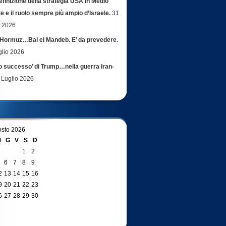
efinizione della strategia USA in Medio
e e il ruolo sempre più ampio d’Israele.
31
o 2026
Hormuz…Bal el Mandeb. E’ da prevedere.
glio 2026
ro successo’ di Trump…nella guerra Iran-
 Luglio 2026
sto 2026
M
G
V
S
D
1
2
6
7
8
9
2
13
14
15
16
9
20
21
22
23
6
27
28
29
30