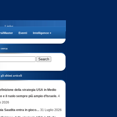
Links
si/Master
Eventi
Intelligence
»
cerca
gli ultimi articoli
efinizione della strategia USA in Medio
e e il ruolo sempre più ampio d’Israele.
4
o 2026
bia Saudita entra in gioco…
31 Luglio 2026