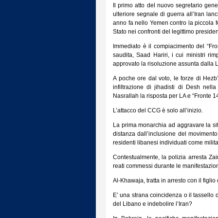
Il primo atto del nuovo segretario gener
ulteriore segnale di guerra all’Iran la
anno fa nello Yemen contro la piccola f
Stato nei confronti del legittimo presiden
Immediato è il compiacimento del “Fro
saudita, Saad Hariri, i cui ministri r
approvato la risoluzione assunta dalla 
A poche ore dal voto, le forze di Hezb’
infiltrazione di jihadisti di Desh ne
Nasrallah la risposta per LA e “Fronte 1
L’attacco del CCG è solo all’inizio.
La prima monarchia ad aggravare la situ
distanza dall’inclusione del movimento 
residenti libanesi individuati come milit
Contestualmente, la polizia arresta Zain
reati commessi durante le manifestazion
Al-Khawaja, tratta in arresto con il figl
E’ una strana coincidenza o il tassello d
del Libano e indebolire l’Iran?