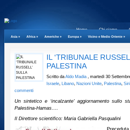
Home
Chi siamo
Asia
»
Africa
»
Americhe
»
Europa
»
Vicino e Medio Oriente
»
IL ‘TRIBUNALE RUSSEL
PALESTINA
Scritto da
Aldo Madia
, martedì 30 Settembr
Israele
,
Libano
,
Nazioni Unite
,
Palestina
,
Sir
commenti
Un sintetico e ‘incalzante’ aggiornamento sullo sta
Palestina-Hamas….
Il Direttore scientifico: Maria Gabriella Pasqualini
Precedu