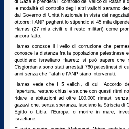
di Gaza e prenderà il controllo del valico di Rafah e d
le modalità di controllo degli altri valichi saranno de
dal Governo di Unità Nazionale in vista dei negoziat
ottobre; l’ANP pagherà lo stipendio ai 45 mila dipend
Hamas (27 mila civili e il resto militari) come p
ancora fatto.
Hamas conosce il livello di corruzione che perm
conosce la distanza fra la popolazione palestinese e
quotidiano israeliano Haaretz si può sapere che n
Cisgiordania sono stati arrestati 760 palestinesi di cu
anni senza che Fatah e l’ANP siano intervenuti.
Hamas vede che i 5 valichi, di cui l’Accordo d
l’apertura, restano chiusi e sa che con questi ritmi 
ridare le abitazioni ad oltre 100.000 rimasti senz
gazawi che, senza speranza, lasciano la Striscia di 
Egitto o Libia, l’Europa, o morire in mare, inv
israeliane.