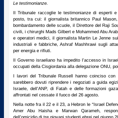
Le testimonianze.
Il Tribunale raccoglie le testimonianze di esperti e
posto, tra cui: il giornalista britannico Paul Maso
bombardamento delle scuole, il Direttore del Raji Sou
civili, i chirurghi Mads Gilbert e Mohammed Abu Arab 
e operatori medici, il giornalista Martin Le Jenne 
industriali e fabbriche, Ashraf Mashhrawi sugli attac
per energia e rifiuti.
Il Governo israeliano ha impedito l’accesso in Israel
occupati della Cisgiordania alla delegazione ONU, poi 
I lavori del Tribunale Russell hanno coinciso con i
sarebbero dovuti riprendere i negoziati a guida egizi
Israele, dell’ANP, di Fatah e delle formazioni ga
affrontati nel cessate il fuoco del 26 agosto.
Nella notte fra il 22 e il 23, a Hebron le “Israel De
Amer Abu Haisha e Marwan Qarameh, responsa
dell’omicidio di tre giovani studenti ebrei nel giugno 2