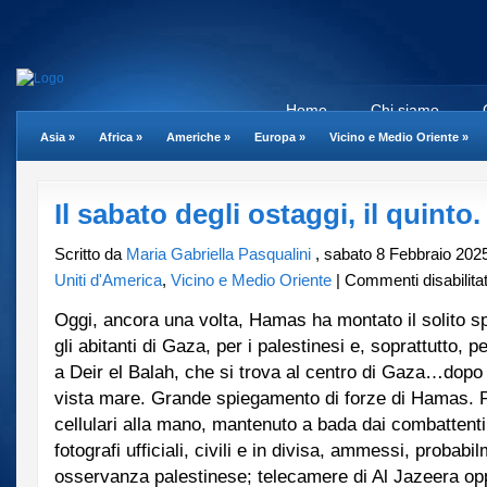
Home
Chi siamo
Asia
»
Africa
»
Americhe
»
Europa
»
Vicino e Medio Oriente
»
Il sabato degli ostaggi, il quinto.
Scritto da
Maria Gabriella Pasqualini
, sabato 8 Febbraio 202
Uniti d'America
,
Vicino e Medio Oriente
|
Commenti disabilitat
Oggi, ancora una volta, Hamas ha montato il solito spe
gli abitanti di Gaza, per i palestinesi e, soprattutto, 
a Deir el Balah, che si trova al centro di Gaza…dopo 
vista mare. Grande spiegamento di forze di Hamas. P
cellulari alla mano, mantenuto a bada dai combattent
fotografi ufficiali, civili e in divisa, ammessi, probabi
osservanza palestinese; telecamere di Al Jazeera o