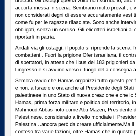
braccio. Gli ostaggi questa volta non sorridono, attori
accorta messa in scena. Sembrano molto provati, civi
non considerati degni di essere accuratamente vestiti 
come fu per le ragazze rilasciate. Sono anche interv
obbligati, senza un sorriso. Gli elicotteri israeliani al
riportarli in patria.
Andati via gli ostaggi, il popolo si riprende la scena, 
combattenti. Fuori la prigione Ofer israeliana, il cont
di spettatori, in attesa che i bus dei 183 prigionieri d
l’ingresso e si avviino verso il luogo della consegna a
Sembra ovvio che Hamas organizzi tutto questo per 
e non, a Israele e ora anche al Presidente degli Stati
palestinese in uno Stato di nuova creazione e che lo
Hamas, prima forza militare e politica del territorio, 
Mahmoud Abbas noto come Abu Mazen, Presidente del
Palestinese, considerato a livello mondiale il Presiden
Palestina…ancora però da creare ufficialmente.Ma il te
conteso tra varie fazioni, oltre Hamas che in questo