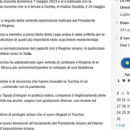
La rid
ta assunta domenica 7 maggio 2023 e si è palesata con la
e
ma riunione che si è tenuta a Gedda, in Arabia Saudita, il 19 maggio
la
Orient
posizione
Lugli
dei
a seguito della violenta repressione ordinata dal Presidente
principali
Dopo 
al Regime.
attori
19 Lu
regionali,
ria a membro a pieno titolo della Lega araba è stata sofferta per le
degli
Il ‘ve
rticolare di quelli più importanti nello scacchiere mediorientale.
Stati
Usa
1
a normalizzazione dei rapporti con il Regime siriano, in particolare
Uniti
litare russo in Si
ria.
e
dell’Europa.
 Turchia ha abbandonato ogni velleità di cambiare il Regime di
el
 Mosca per prevenire/impedire lo sviluppo di una fastidiosa
Ago
L
M
omiche e di sicurezza che hanno investito la Turchia in un
21, culminato con la pandemia.
3
4
5
 Tayyip Erdogan
in politica estera, compreso il miglioramento delle
10
11
1
 Uniti ma anche, seppur con gradazioni diverse, con Israele ed
17
18
1
24
25
2
ioni di profughi siriani che si sono rifugiati in Turchia.
31
e erano favorevoli all’isolamento del Presidente siriano all’interno
« Lug
ell’opposizione siriana.