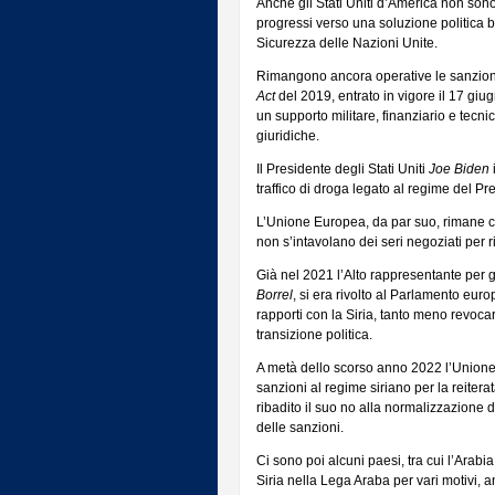
Anche gli Stati Uniti d’America non sono 
progressi verso una soluzione politica ba
Sicurezza delle Nazioni Unite.
Rimangono ancora operative le sanzioni 
Act
del 2019, entrato in vigore il 17 giu
un supporto militare, finanziario e tecni
giuridiche.
Il Presidente degli Stati Uniti
Joe Biden
traffico di droga legato al regime del P
L’Unione Europea, da par suo, rimane coe
non s’intavolano dei seri negoziati per r
Già nel 2021 l’Alto rappresentante per gl
Borrel
, si era rivolto al Parlamento eu
rapporti con la Siria, tanto meno revocar
transizione politica.
A metà dello scorso anno 2022 l’Unione
sanzioni al regime siriano per la reitera
ribadito il suo no alla normalizzazione d
delle sanzioni.
Ci sono poi alcuni paesi, tra cui l’Arab
Siria nella Lega Araba per vari motivi, an