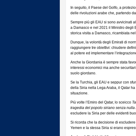
In seguito, il Paese del Golfo, a protezi
delle rivoluzioni arabe che, partendo dall
Sempre più gli EAU si sono avvicinati al
a Damasco e nel 2021 il Ministro degli 
storica visita a Damasco, ricambiata ne
Dunque, la volontà degli Emirati di nor
raggiungere tre obiettivi: chiudere defini
al potere ed implementare l’integrazion
Anche la Giordania è sempre stata favor
interessi economici ma anche securitari, 
suolo giordano.
Se la Turchia, gli EAU e seppur con sfu
della Siria nella Lega Araba, il Qatar ha 
situazione.
Più volte l’Emiro del Qatar, lo sceicco
Ta
tragedia del popolo siriano senza nulla
escludere la Siria per delle evidenti b
Si ricorda che la decisione di escludere
Yemen e la stessa Siria si erano espressi