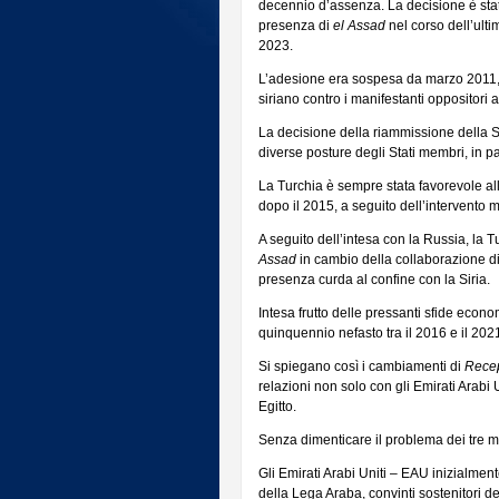
decennio d’assenza. La decisione è sta
presenza di
el Assad
nel corso dell’ulti
2023.
L’adesione era sospesa da marzo 2011, 
siriano contro i manifestanti oppositori 
La decisione della riammissione della Si
diverse posture degli Stati membri, in pa
La Turchia è sempre stata favorevole all
dopo il 2015, a seguito dell’intervento mi
A seguito dell’intesa con la Russia, la
Assad
in cambio della collaborazione di
presenza curda al confine con la Siria.
Intesa frutto delle pressanti sfide econ
quinquennio nefasto tra il 2016 e il 20
Si spiegano così i cambiamenti di
Recep
relazioni non solo con gli Emirati Arabi
Egitto.
Senza dimenticare il problema dei tre mil
Gli Emirati Arabi Uniti – EAU inizialment
della Lega Araba, convinti sostenitori d