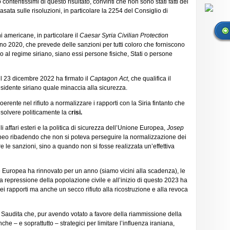
contentissimi di questo risultato, convinti che non sono stati fatti dei
sata sulle risoluzioni, in particolare la 2254 del Consiglio di
americane, in particolare il
Caesar Syria Civilian Protection
gno 2020, che prevede delle sanzioni per tutti coloro che forniscono
co al regime siriano, siano essi persone fisiche, Stati o persone
il 23 dicembre 2022 ha firmato il
Captagon Act
, che qualifica il
residente siriano quale minaccia alla sicurezza.
rente nel rifiuto a normalizzare i rapporti con la Siria fintanto che
isolvere politicamente la c
risi.
i affari esteri e la politica di sicurezza dell’Unione Europea,
Josep
ropeo ribadendo che non si poteva perseguire la normalizzazione dei
e le sanzioni, sino a quando non si fosse realizzata un’effettiva
 Europea ha rinnovato per un anno (siamo vicini alla scadenza), le
ta repressione della popolazione civile e all’inizio di questo 2023 ha
ei rapporti ma anche un secco rifiuto alla ricostruzione e alla revoca
ia Saudita che, pur avendo votato a favore della riammissione della
che – e soprattutto – strategici per limitare l’influenza iraniana,