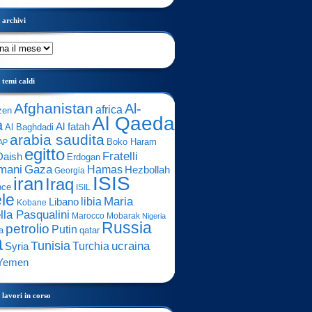
archivi
temi caldi
Afghanistan
Al-
africa
zen
Al Qaeda
a
Al fatah
Al Baghdadi
arabia saudita
Boko Haram
AP
egitto
Fratelli
Daish
Erdogan
mani
Gaza
Hamas
Hezbollah
Georgia
ISIS
iran
Iraq
nce
ISIL
ele
Maria
libia
Libano
Kobane
lla Pasqualini
Marocco
Mobarak
Nigeria
Russia
petrolio
Putin
a
qatar
a
Tunisia
ucraina
Turchia
Syria
Yemen
lavori in corso