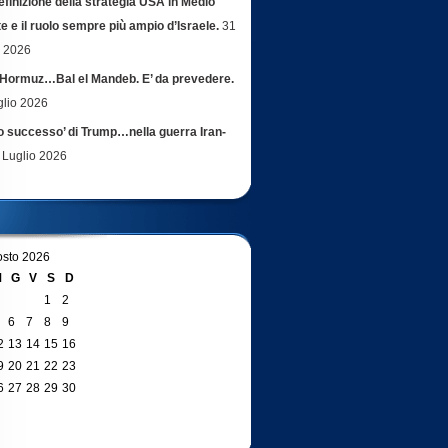
efinizione della strategia USA in Medio
e e il ruolo sempre più ampio d’Israele.
31
o 2026
Hormuz…Bal el Mandeb. E’ da prevedere.
glio 2026
ro successo’ di Trump…nella guerra Iran-
 Luglio 2026
sto 2026
M
G
V
S
D
1
2
6
7
8
9
2
13
14
15
16
9
20
21
22
23
6
27
28
29
30