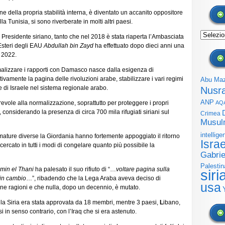
one della propria stabilità interna, è diventato un accanito oppositore
a Tunisia, si sono riverberate in molti altri paesi.
Archivi
 Presidente siriano, tanto che nel 2018 è stata riaperta l’Ambasciata
Esteri degli EAU
Abdullah bin Zayd
ha effettuato dopo dieci anni una
l 2022.
malizzare i rapporti con Damasco nasce dalla esigenza di
tivamente la pagina delle rivoluzioni arabe, stabilizzare i vari regimi
Abu Ma
e di Israele nel sistema regionale arabo.
Nusr
ANP
evole alla normalizzazione, soprattutto per proteggere i propri
AQ
considerando la presenza di circa 700 mila rifugiati siriani sul
Crimea
Musul
intellige
mature diverse la Giordania hanno fortemente appoggiato il ritorno
Isra
cercato in tutti i modi di congelare quanto più possibile la
Gabrie
Palestin
min el Thani
ha palesato il suo rifiuto di “…
voltare pagina sulla
siri
 in cambio
…”, ribadendo che la Lega Araba aveva deciso di
usa
uone ragioni e che nulla, dopo un decennio, è mutato.
 la Siria era stata approvata da 18 membri, mentre 3 paesi,
L
ibano,
 in senso contrario, con l’Iraq che si era astenuto.