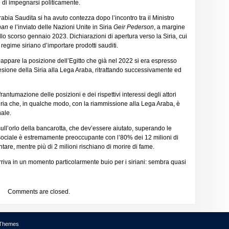
 di impegnarsi politicamente.
bia Saudita si ha avuto contezza dopo l’incontro tra il Ministro
han
e l’inviato delle Nazioni Unite in Siria
Geir Pederson
, a margine
lo scorso gennaio 2023. Dichiarazioni di apertura verso la Siria, cui
 regime siriano d’importare prodotti sauditi.
 appare la posizione dell’Egitto che già nel 2022 si era espresso
esione della Siria alla Lega Araba, ritrattando successivamente ed
ntumazione delle posizioni e dei rispettivi interessi degli attori
Siria che, in qualche modo, con la riammissione alla Lega Araba, è
nale.
sull’orlo della bancarotta, che dev’essere aiutato, superando le
-sociale è estremamente preoccupante con l’80% dei 12 milioni di
ntare, mentre più di 2 milioni rischiano di morire di fame.
riva in un momento particolarmente buio per i siriani: sembra quasi
Comments are closed.
 Themes