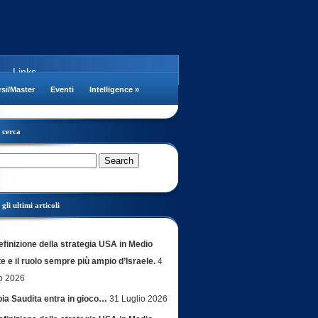
Links
si/Master
Eventi
Intelligence
»
cerca
gli ultimi articoli
efinizione della strategia USA in Medio
e e il ruolo sempre più ampio d’Israele.
4
o 2026
bia Saudita entra in gioco…
31 Luglio 2026