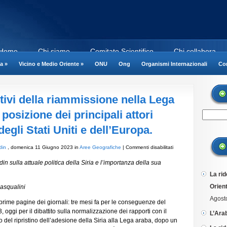
Home
Chi siamo
Comitato Scientifico
Chi collabora
a
»
Vicino e Medio Oriente
»
ONU
Ong
Organismi Internazionali
Cor
otivi della riammissione nella Lega
 posizione dei principali attori
degli Stati Uniti e dell’Europa.
su
din
, domenica 11 Giugno 2023 in
Aree Geografiche
|
Commenti disabilitati
Siria:
n sulla attuale politica della Siria e l’importanza della sua
i
La rid
motivi
della
Orient
Pasqualini
riammissione
Agost
 prime pagine dei giornali: tre mesi fa per le conseguenze del
nella
3, oggi per il dibattito sulla normalizzazione dei rapporti con il
Lega
L’Ara
o del ripristino dell’adesione della Siria alla Lega araba, dopo un
Araba