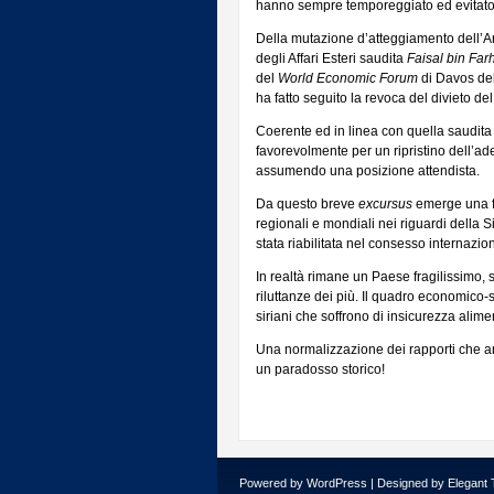
hanno sempre temporeggiato ed evitato
Della mutazione d’atteggiamento dell’Ara
degli Affari Esteri saudita
Faisal bin Far
del
World Economic Forum
di Davos del
ha fatto seguito la revoca del divieto del
Coerente ed in linea con quella saudita
favorevolmente per un ripristino dell’ad
assumendo una posizione attendista.
Da questo breve
excursus
emerge una fra
regionali e mondiali nei riguardi della 
stata riabilitata nel consesso internazio
In realtà rimane un Paese fragilissimo, 
riluttanze dei più. Il quadro economico
siriani che soffrono di insicurezza alime
Una normalizzazione dei rapporti che ar
un paradosso storico!
Powered by
WordPress
| Designed by
Elegant