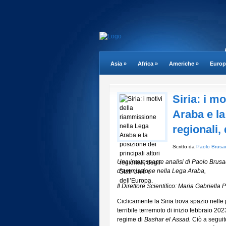
Asia
»
Africa
»
Americhe
»
Europ
Siria: i m
Araba e la
regionali, 
Scritto da
Paolo Brusa
Una interessante analisi di Paolo Brusadi
d’ammissione nella Lega Araba,
Il Direttore Scientifico: Maria Gabriella 
Ciclicamente la Siria trova spazio nelle
terribile terremoto di inizio febbraio 202
regime di
Bashar el Assad.
Ciò a seguit