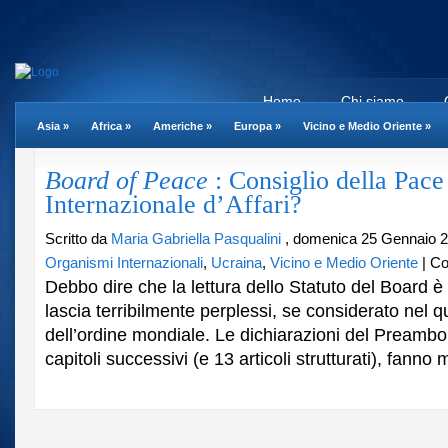
Home
Chi siamo
Asia
»
Africa
»
Americhe
»
Europa
»
Vicino e Medio Oriente
»
Board of Peace
: Consiglio della Pace
Internazionale d’Affari?
Scritto da
Maria Gabriella Pasqualini
, domenica 25 Gennaio 2
Organismi Internazionali
,
Ucraina
,
Vicino e Medio Oriente
|
Co
Debbo dire che la lettura dello Statuto del Board 
lascia terribilmente perplessi, se considerato nel q
dell’ordine mondiale. Le dichiarazioni del Preambo
capitoli successivi (e 13 articoli strutturati), fanno mo