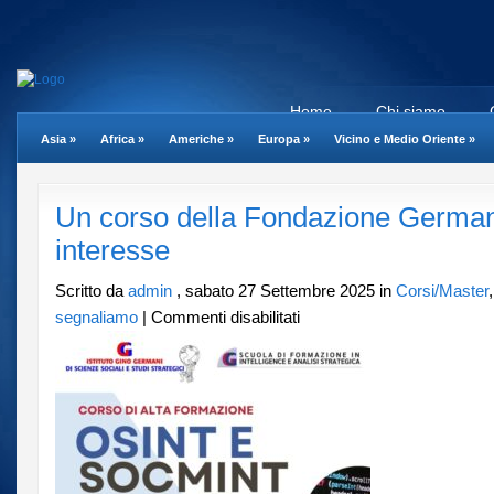
Home
Chi siamo
Asia
»
Africa
»
Americhe
»
Europa
»
Vicino e Medio Oriente
»
Un corso della Fondazione German
interesse
Scritto da
admin
, sabato 27 Settembre 2025 in
Corsi/Master
su
segnaliamo
|
Commenti disabilitati
Un
corso
della
Fondazione
Germani
di
grande
interesse