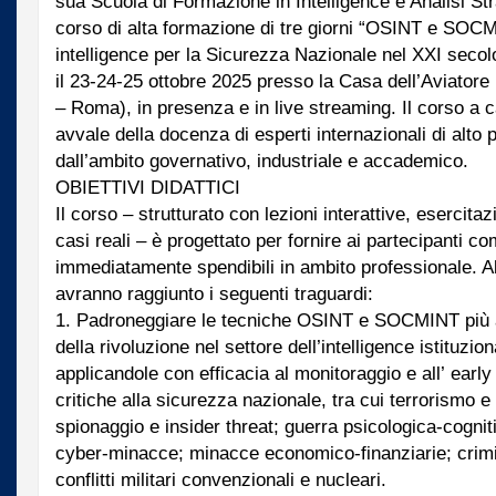
sua Scuola di Formazione in Intelligence e Analisi Str
corso di alta formazione di tre giorni “OSINT e SOCM
intelligence per la Sicurezza Nazionale nel XXI secol
il 23-24-25 ottobre 2025 presso la Casa dell’Aviatore 
– Roma), in presenza e in live streaming. Il corso a c
avvale della docenza di esperti internazionali di alto p
dall’ambito governativo, industriale e accademico.
OBIETTIVI DIDATTICI
Il corso – strutturato con lezioni interattive, esercitaz
casi reali – è progettato per fornire ai partecipanti 
immediatamente spendibili in ambito professionale. Al 
avranno raggiunto i seguenti traguardi:
1. Padroneggiare le tecniche OSINT e SOCMINT più a
della rivoluzione nel settore dell’intelligence istituzion
applicandole con efficacia al monitoraggio e all’ earl
critiche alla sicurezza nazionale, tra cui terrorismo e 
spionaggio e insider threat; guerra psicologica-cognit
cyber-minacce; minacce economico-finanziarie; crimi
conflitti militari convenzionali e nucleari.