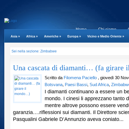
Home
Chi siamo
Asia
»
Africa
»
Americhe
»
Europa
»
Vicino e Medio Oriente
»
Sei nella sezione: Zimbabwe
Una cascata di diamanti… (fa girare
Scritto da
Filomena Paciello
, giovedì 30 No
Botsvana
,
Paesi Bassi
,
Sud Africa
,
Zimbabw
I diamanti continuano a essere un ben
mondo. I cinesi li apprezzano tanto d
mentre altrove possono essere vend
garanzia….riflessioni sui diamanti. Il Direttore scie
Pasqualini Gabriele D’Annunzio aveva coniato...