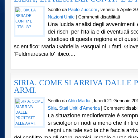
Scritto da
Paolo Zucconi
, venerdì 5 Aprile 2
su
Nazioni Unite
|
Commenti disabilitati
LIBIA,
Una lucida analisi degli avvenimenti di
LA
dei rischi per l’Italia e di eventuali s
RESA
studioso di questa regione e di questi
DEI
CONTI?
scientifico: Maria Gabriella Pasqualini I fatti. Gioved
E
‘Feldmaresciallo’ libico,...
L’ITALIA?
SIRIA. COME SI ARRIVA DALLE 
ARMI.
Scritto da
Aldo Madia
, lunedì 21 Gennaio 20
Siria
,
Stati Uniti d'America
|
Commenti disabili
La situazione mediorientale è semp
si sciolgono i nodi a meno che il riti
segni una tale svolta che faccia arriv
del conflitto ma gli eterni nemici, Israele e Iran ri