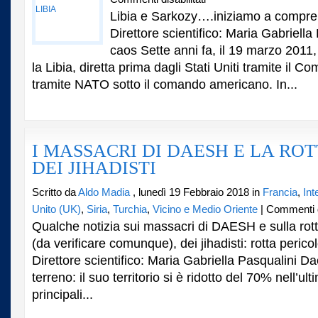
QUEL
Libia e Sarkozy….iniziamo a compre
CHE
Direttore scientifico: Maria Gabriella 
RESTA
caos Sette anni fa, il 19 marzo 2011, 
DELLA
LIBIA
la Libia, diretta prima dagli Stati Uniti tramite il C
tramite NATO sotto il comando americano. In...
I MASSACRI DI DAESH E LA RO
DEI JIHADISTI
Scritto da
Aldo Madia
, lunedì 19 Febbraio 2018 in
Francia
,
Int
Unito (UK)
,
Siria
,
Turchia
,
Vicino e Medio Oriente
|
Commenti di
Qualche notizia sui massacri di DAESH e sulla rot
(da verificare comunque), dei jihadisti: rotta pericolo
Direttore scientifico: Maria Gabriella Pasqualini 
terreno: il suo territorio si è ridotto del 70% nell’ul
principali...