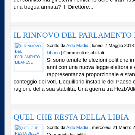
una tregua armata? Il Direttore...
IL RINNOVO DEL PARLAMENTO 
Scritto da
Aldo Madia
, lunedì 7 Maggio 2018
su
Libano
|
Commenti disabilitati
IL
Si sono tenute le elezioni politiche i
RINNOVO
anni con una nuova legge elettorale
DEL
rappresentanza proporzionale e sta
PARLAMENTO
LIBANESE
conteggio dei voti. L’equilibrio instabile del Paese d
ragione della sua stabilità. Una guerra tra Hezb’All
QUEL CHE RESTA DELLA LIBIA
Scritto da
Aldo Madia
, mercoledì 21 Marzo 
su
Commenti disabilitati