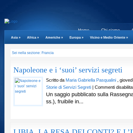
Home
Chi siamo
Asia
»
Africa
»
Americhe
»
Europa
»
Vicino e Medio Oriente
»
Sei nella sezione: Francia
Napoleone e i ‘suoi’ servizi segreti
Scritto da
Maria Gabriella Pasqualini
, gioved
Storie di Servizi Segreti
|
Commenti disabilitat
Un saggio pubblicato sulla Rassegn
ss.), fruibile in...
LIBIA, LA RESA DEI CONTI? E L’