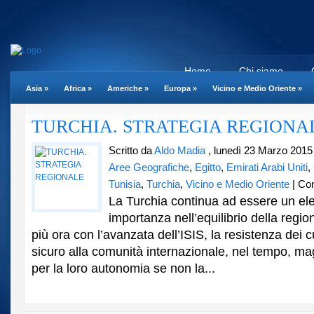
Home
Chi siamo
Asia
»
Africa
»
Americhe
»
Europa
»
Vicino e Medio Oriente
»
TURCHIA. STRATEGIA REGIONA
Scritto da
Aldo Madia
, lunedì 23 Marzo 2015
Aree Geografiche
,
Egitto
,
Emirati Arabi Uniti
,
Tunisia
,
Turchia
,
Vicino e Medio Oriente
|
Com
La Turchia continua ad essere un el
importanza nell’equilibrio della regio
più ora con l’avanzata dell’ISIS, la resistenza dei 
sicuro alla comunità internazionale, nel tempo, ma
per la loro autonomia se non la...